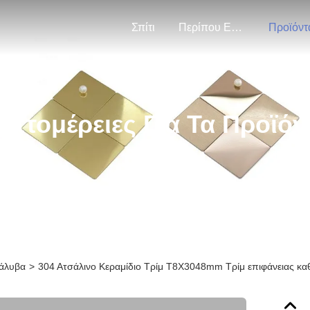
Σπίτι
Περίπου Εμείς
Προϊόντ
επτομέρειες Για Τα Προϊόν
χάλυβα
>
304 Ατσάλινο Κεραμίδιο Τρίμ T8X3048mm Τρίμ επιφάνειας κα