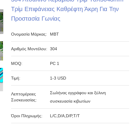
Τρίμ Επιφάνειας Καθρέφτη Άκρη Για Την
Προστασία Γωνίας
Ονομασία Μάρκας:
MBT
Αριθμός Μοντέλου:
304
MOQ:
PC 1
Τιμή:
1-3 USD
Σωλήνας εγγράφου και ξύλινη
Λεπτομέρειες
Συσκευασίας:
συσκευασία κιβωτίων
Όροι Πληρωμής:
L/C,D/A,D/P,T/T