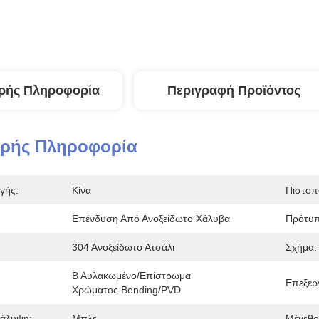
ρής Πληροφορία
Περιγραφή Προϊόντος
ερής Πληροφορία
γής:
Κίνα
Πιστοπ
Επένδυση Από Ανοξείδωτο Χάλυβα
Πρότυπ
304 Ανοξείδωτο Ατσάλι
Σχήμα:
Β Αυλακωμένο/επίστρωμα 
Επεξερ
Χρώματος Bending/PVD
άλυψη:
Μπλε
Μέγεθο