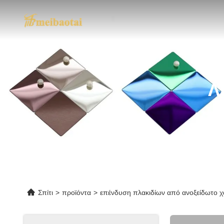
Λ
Σπίτι
>
προϊόντα
>
επένδυση πλακιδίων από ανοξείδωτο 