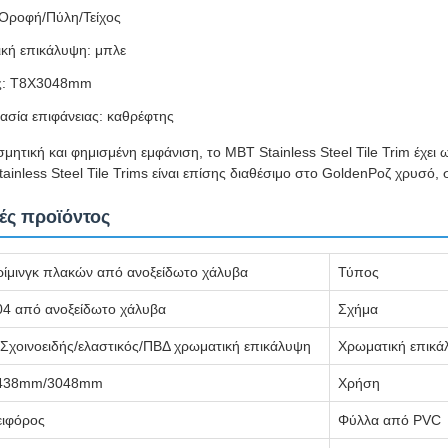
Οροφή/Πύλη/Τείχος
κή επικάλυψη: μπλε
ς: T8X3048mm
ασία επιφάνειας: καθρέφτης
οσμητική και φημισμένη εμφάνιση, το MBT Stainless Steel Tile Trim έχ
inless Steel Tile Trims είναι επίσης διαθέσιμο στο GoldenΡοζ χρυσό, 
ές προϊόντος
ρίμινγκ πλακών από ανοξείδωτο χάλυβα
Τύπος
04 από ανοξείδωτο χάλυβα
Σχήμα
 Σχοινοειδής/ελαστικός/ΠΒΔ χρωματική επικάλυψη
Χρωματική επικά
438mm/3048mm
Χρήση
ειφόρος
Φύλλα από PVC