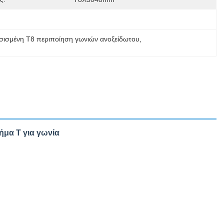
σισμένη T8 περιποίηση γωνιών ανοξείδωτου
, 
ήμα Τ για γωνία