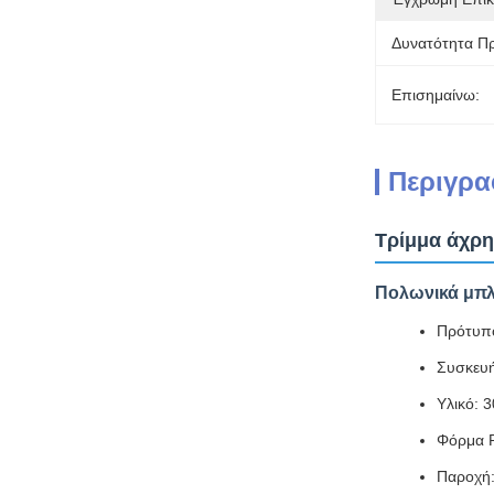
Δυνατότητα Π
Επισημαίνω:
Περιγρα
Τρίμμα άχρη
Πολωνικά μπλ
Πρότυπο
Συσκευή
Υλικό: 
Φόρμα 
Παροχή: