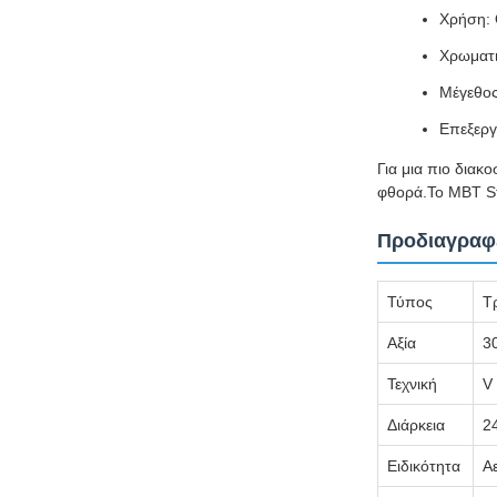
Χρήση: 
Χρωματι
Μέγεθο
Επεξεργ
Για μια πιο διακ
φθορά.Το MBT Sta
Προδιαγραφ
Τύπος
Τ
Αξία
3
Τεχνική
V
Διάρκεια
2
Ειδικότητα
Α