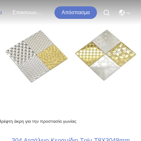
α
Επικοινωνήστε Μαζί Μας
Απόσπασμα
τα
θρέφτη άκρη για την προστασία γωνίας
304 Ατσάλινο Κεραμίδιο Τρίμ T8X3048mm