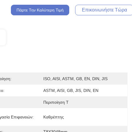
Επικοινωνήστε Τώρα
Πάρτε Την Καλύτερη Τιμή
οίηση:
ISO, AISI, ASTM, GB, EN, DIN, JIS
ο:
ASTM, AISI, GB, JIS, DIN, EN
Περιποίηση Τ
γασία Επιφανειών:
Καθρέπτης
ς:
T8X3048mm