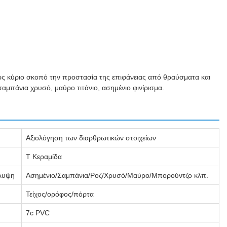
ει ως κύριο σκοπό την προστασία της επιφάνειας από θραύσματα και
σαμπάνια χρυσό, μαύρο τιτάνιο, ασημένιο φινίρισμα.
Αξιολόγηση των διαρθρωτικών στοιχείων
Τ Κεραμίδα
λυψη
Ασημένιο/Σαμπάνια/Ροζ/Χρυσό/Μαύρο/Μπορούντζο κλπ.
Τείχος/ορόφος/πόρτα
7c PVC