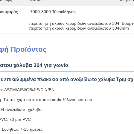
ροσφοράς:
7000-8000 Τόνοι/μήνας
περιποίηση ακρών κεραμιδιών ανοξείδωτου 304
, 
Βουρτ
περιποίηση ακρών κεραμιδιών ανοξείδωτου 3048mm
φή Προϊόντος
στου χάλυβα 304 για γωνία
ε επικαλυμμένα πλακάκια από ανοξείδωτο χάλυβα Τριμ σχ
: ASTM/AISI/GB/JIS/DIN/EN
: Τύπος χαρτιού και συσκευασία ξύλινου κουτιού
304 ανοξείδωτο χάλυβα
PVC: 70 μm PVC
 Συνήθως 7-15 ημέρες