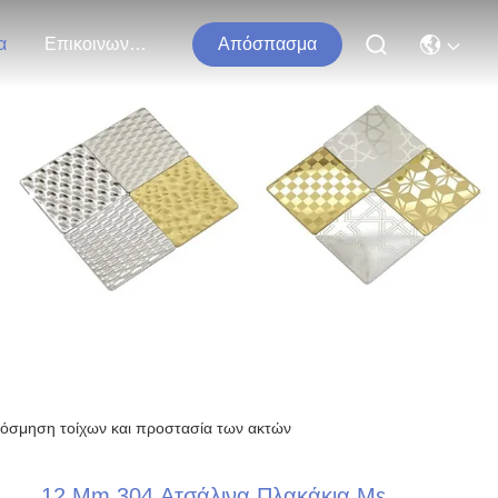
α
Επικοινωνήστε Μαζί Μας
Απόσπασμα
τα
κόσμηση τοίχων και προστασία των ακτών
12 Mm 304 Ατσάλινα Πλακάκια Με