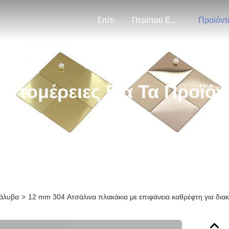
Σπίτι
Περίπου Εμείς
Προϊόντ
επτομέρειες Για Τα Προϊόν
χάλυβα
>
12 mm 304 Ατσάλινα πλακάκια με επιφάνεια καθρέφτη για δια