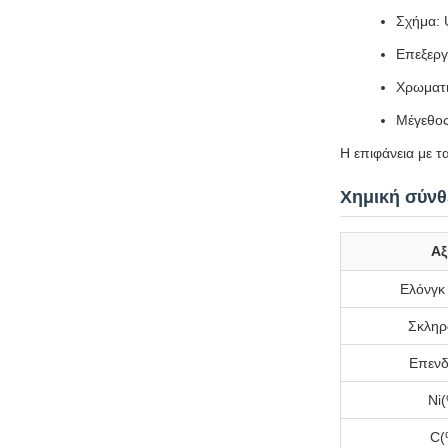
Σχήμα:
Επεξεργ
Χρωματι
Μέγεθο
Η επιφάνεια με 
Χημική σύνθε
Αξ
Ελόνγκ
Σκληρ
Επενδ
Ni
C(