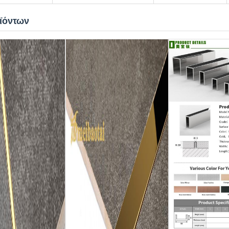
ϊόντων