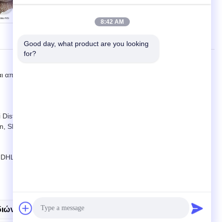
8:42 AM
Good day, what product are you looking 
for?
 και αποθήκευσης προϊόντων από ανοξείδωτο χάλυβα στη Νότια Κίνα.
District, Foshan City, επαρχία Guangdong, Κίνα
un, Shunde, Foshan, Guangdong, Κίνα
 DHL και TNT.
διών