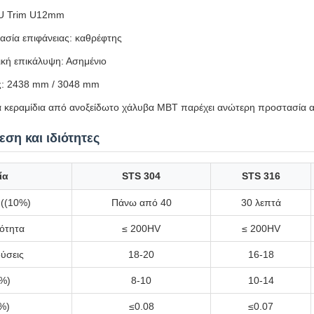
 U Trim U12mm
ασία επιφάνειας: καθρέφτης
κή επικάλυψη: Ασημένιο
ς: 2438 mm / 3048 mm
τα κεραμίδια από ανοξείδωτο χάλυβα MBT παρέχει ανώτερη προστασία α
ση και ιδιότητες
ία
STS 304
STS 316
 ((10%)
Πάνω από 40
30 λεπτά
ότητα
≤ 200HV
≤ 200HV
ύσεις
18-20
16-18
(%)
8-10
10-14
%)
≤0.08
≤0.07