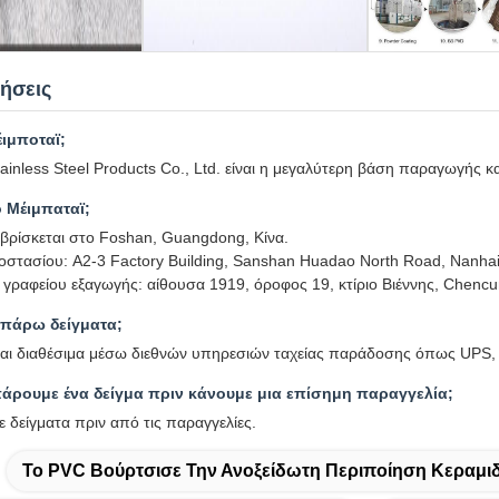
ήσεις
έιμποταϊ;
tainless Steel Products Co., Ltd. είναι η μεγαλύτερη βάση παραγωγής
ο Μέιμπαταϊ;
 βρίσκεται στο Foshan, Guangdong, Κίνα.
οστασίου: A2-3 Factory Building, Sanshan Huadao North Road, Nanhai 
 γραφείου εξαγωγής: αίθουσα 1919, όροφος 19, κτίριο Βιέννης, Chenc
πάρω δείγματα;
ίναι διαθέσιμα μέσω διεθνών υπηρεσιών ταχείας παράδοσης όπως UPS,
ρουμε ένα δείγμα πριν κάνουμε μια επίσημη παραγγελία;
 δείγματα πριν από τις παραγγελίες.
Το PVC Βούρτσισε Την Ανοξείδωτη Περιποίηση Κεραμι