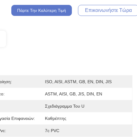
Επικοινωνήστε Τώρα
Πάρτε Την Καλύτερη Τιμή
οίηση:
ISO, AISI, ASTM, GB, EN, DIN, JIS
ο:
ASTM, AISI, GB, JIS, DIN, EN
Σχεδιάγραμμα Του U
γασία Επιφανειών:
Καθρέπτης
Pvc:
7c PVC