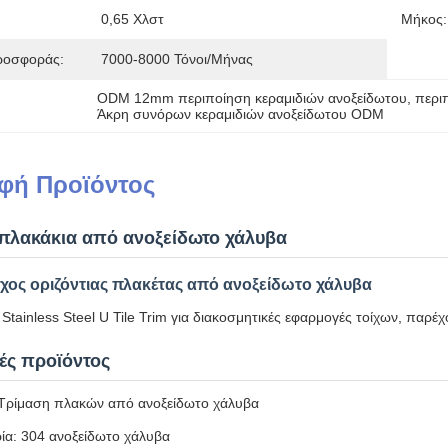
0,65 Χλστ
Μήκος:
ροσφοράς:
7000-8000 Τόνοι/μήνας
ODM 12mm περιποίηση κεραμιδιών ανοξείδωτου
, 
περι
Άκρη συνόρων κεραμιδιών ανοξείδωτου ODM
φή Προϊόντος
πλακάκια από ανοξείδωτο χάλυβα
χος οριζόντιας πλακέτας από ανοξείδωτο χάλυβα
tainless Steel U Tile Trim για διακοσμητικές εφαρμογές τοίχων, παρέχ
ές προϊόντος
Τρίμαση πλακών από ανοξείδωτο χάλυβα
ία: 304 ανοξείδωτο χάλυβα