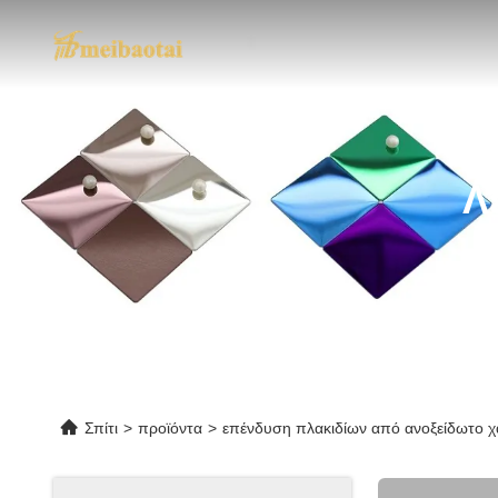
Λ
Σπίτι
>
προϊόντα
>
επένδυση πλακιδίων από ανοξείδωτο 