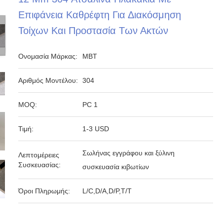
Επιφάνεια Καθρέφτη Για Διακόσμηση
Τοίχων Και Προστασία Των Ακτών
Ονομασία Μάρκας:
MBT
Αριθμός Μοντέλου:
304
MOQ:
PC 1
Τιμή:
1-3 USD
Σωλήνας εγγράφου και ξύλινη
Λεπτομέρειες
Συσκευασίας:
συσκευασία κιβωτίων
Όροι Πληρωμής:
L/C,D/A,D/P,T/T