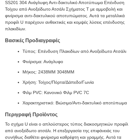
SS201 304 Ανάγλυφη Αντι-δακτυλικό Αποτύπωμα Επένδυση
Τοίχου από Ανοξείδωτο Ατσάλι Σχήματος Τ με αμμοβολή και
φινίρισμα αντι-δακτυλικού αποτυπώματος. Αυτά τα μεταλλικά
προφίλ U παρέχουν ανθεκτικές και κομψές λύσεις επένδυσης
πλακιδίων.
Βασικές Προδιαγραφές
Τύπος: Επένδυση Πλακιδίων από Ανοξείδωτο Ατσάλι
Φινίρισμα: Ανάγλυφο
Μήκος: 2438MM 3048MM
Χρήση: Τοίχος/Πόρτα/Δάπεδο/Γωνία
Φιλμ PVC: Κανονικό Φιλμ PVC 7C
Χαρακτηριστικό: Βιώσιμο/Αντι-δακτυλικό αποτύπωμα
Περιγραφή Προϊόντος
Το σχήμα U είναι ο απλούστερος τύπος διακοσμητικών προφίλ
από ανοξείδωτο ατσάλι. Η επεξεργασία της επιφάνειάς του
συνήθως διαθέτει φινίρισμα καθρέφτη και γραμμής. Αυτά τα