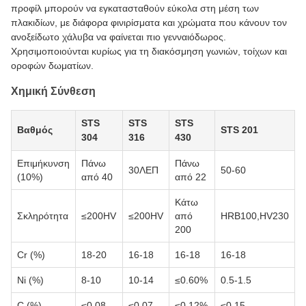
προφίλ μπορούν να εγκατασταθούν εύκολα στη μέση των
πλακιδίων, με διάφορα φινιρίσματα και χρώματα που κάνουν τον
ανοξείδωτο χάλυβα να φαίνεται πιο γενναιόδωρος.
Χρησιμοποιούνται κυρίως για τη διακόσμηση γωνιών, τοίχων και
οροφών δωματίων.
Χημική Σύνθεση
STS
STS
STS
Βαθμός
STS 201
304
316
430
Επιμήκυνση
Πάνω
Πάνω
30ΛΕΠ
50-60
(10%)
από 40
από 22
Κάτω
Σκληρότητα
≤200HV
≤200HV
από
HRB100,HV230
200
Cr (%)
18-20
16-18
16-18
16-18
Ni (%)
8-10
10-14
≤0.60%
0.5-1.5
C (%)
≤0.08
≤0.07
≤0.12%
≤0.15