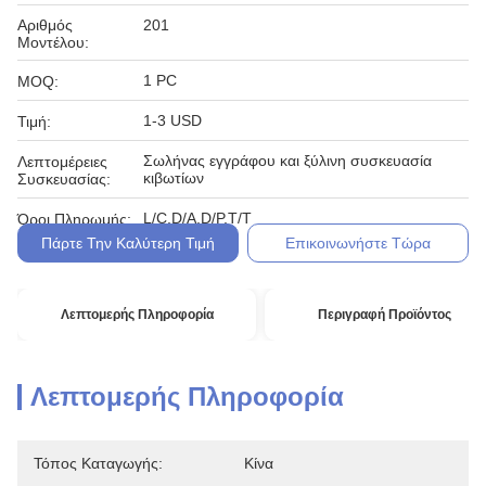
Αριθμός
201
Μοντέλου:
1 PC
MOQ:
1-3 USD
Τιμή:
Σωλήνας εγγράφου και ξύλινη συσκευασία
Λεπτομέρειες
κιβωτίων
Συσκευασίας:
L/C,D/A,D/P,T/T
Όροι Πληρωμής:
Πάρτε Την Καλύτερη Τιμή
Επικοινωνήστε Τώρα
Λεπτομερής Πληροφορία
Περιγραφή Προϊόντος
Λεπτομερής Πληροφορία
Τόπος Καταγωγής:
Κίνα