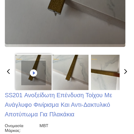
SS201 Ανοξείδωτη Επένδυση Τοίχου Με
Ανάγλυφο Φινίρισμα Και Αντι-Δακτυλικό
Αποτύπωμα Για Πλακάκια
Ονομασία
MBT
Μάρκας: