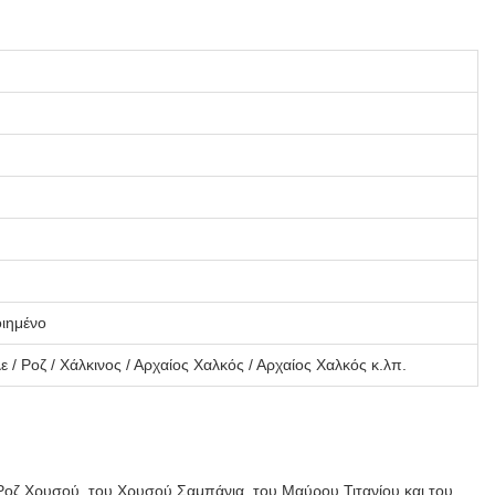
οιημένο
/ Ροζ / Χάλκινος / Αρχαίος Χαλκός / Αρχαίος Χαλκός κ.λπ.
Ροζ Χρυσού, του Χρυσού Σαμπάνια, του Μαύρου Τιτανίου και του