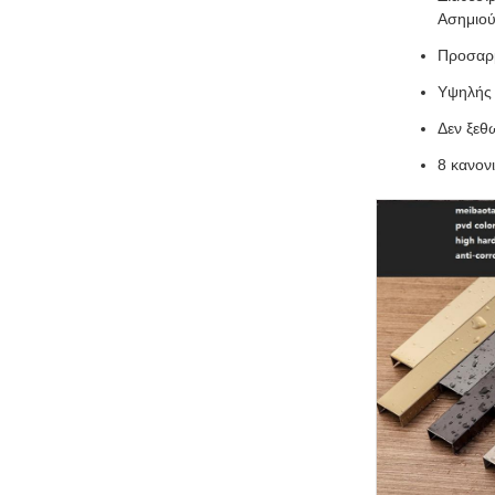
Ασημιο
Προσαρμ
Υψηλής 
Δεν ξεθω
8 κανον