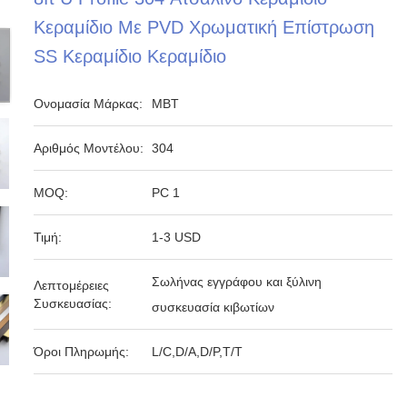
Κεραμίδιο Με PVD Χρωματική Επίστρωση
SS Κεραμίδιο Κεραμίδιο
Ονομασία Μάρκας:
MBT
Αριθμός Μοντέλου:
304
MOQ:
PC 1
Τιμή:
1-3 USD
Σωλήνας εγγράφου και ξύλινη
Λεπτομέρειες
Συσκευασίας:
συσκευασία κιβωτίων
Όροι Πληρωμής:
L/C,D/A,D/P,T/T