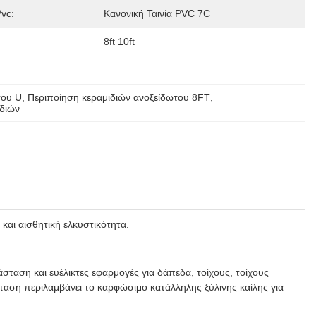
Pvc:
Κανονική Ταινία PVC 7C
8ft 10ft
του U
, 
Περιποίηση κεραμιδιών ανοξείδωτου 8FT
, 
διών
αι αισθητική ελκυστικότητα.
ταση και ευέλικτες εφαρμογές για δάπεδα, τοίχους, τοίχους
αση περιλαμβάνει το καρφώσιμο κατάλληλης ξύλινης καίλης για