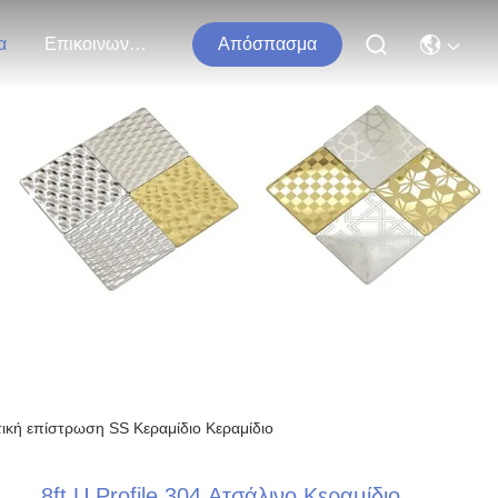
α
Επικοινωνήστε Μαζί Μας
Απόσπασμα
τα
τική επίστρωση SS Κεραμίδιο Κεραμίδιο
8ft U Profile 304 Ατσάλινο Κεραμίδιο