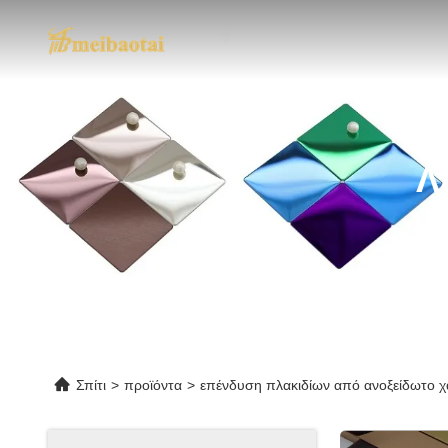
Λ
Σπίτι
>
προϊόντα
>
επένδυση πλακιδίων από ανοξείδωτο 