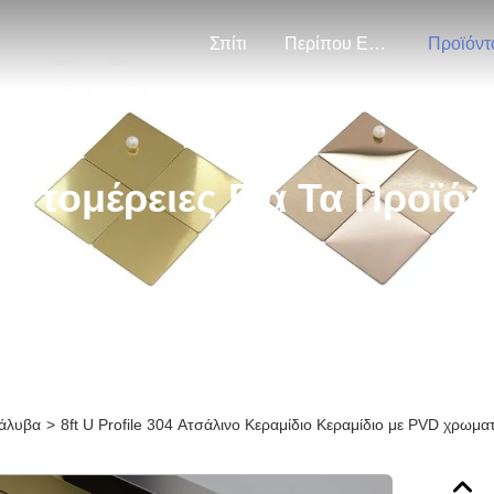
Σπίτι
Περίπου Εμείς
Προϊόντ
επτομέρειες Για Τα Προϊόν
χάλυβα
>
8ft U Profile 304 Ατσάλινο Κεραμίδιο Κεραμίδιο με PVD χρωμα