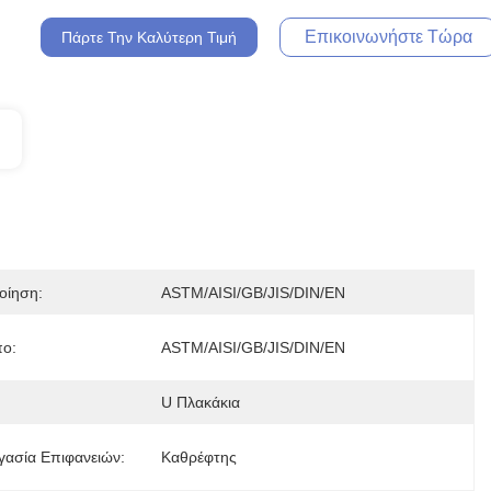
Επικοινωνήστε Τώρα
Πάρτε Την Καλύτερη Τιμή
οίηση:
ASTM/AISI/GB/JIS/DIN/EN
ο:
ASTM/AISI/GB/JIS/DIN/EN
U Πλακάκια
γασία Επιφανειών:
Καθρέφτης