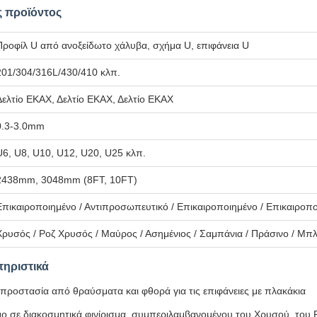
 προϊόντος
Προφίλ U από ανοξείδωτο χάλυβα, σχήμα U, επιφάνεια U
201/304/316L/430/410 κλπ.
Δελτίο ΕΚΑΧ, Δελτίο ΕΚΑΧ, Δελτίο ΕΚΑΧ
0.3-3.0mm
U6, U8, U10, U12, U20, U25 κλπ.
2438mm, 3048mm (8FT, 10FT)
Επικαιροποιημένο / Αντιπροσωπευτικό / Επικαιροποιημένο / Επικαιροπ
Χρυσός / Ροζ Χρυσός / Μαύρος / Ασημένιος / Σαμπάνια / Πράσινο / Μπλε 
τηριστικά
 προστασία από θραύσματα και φθορά για τις επιφάνειες με πλακάκια
μο σε διακοσμητικά φινίρισμα, συμπεριλαμβανομένου του Χρυσού, του 