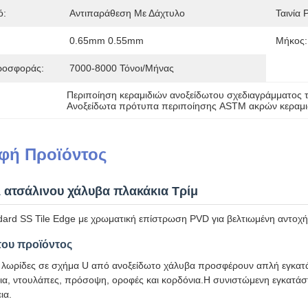
ό:
Αντιπαράθεση Με Δάχτυλο
Ταινία 
0.65mm 0.55mm
Μήκος:
ροσφοράς:
7000-8000 Τόνοι/μήνας
Περιποίηση κεραμιδιών ανοξείδωτου σχεδιαγράμματος 
Ανοξείδωτα πρότυπα περιποίησης ASTM ακρών κεραμι
φή Προϊόντος
λ ατσάλινου χάλυβα πλακάκια Τρίμ
ard SS Tile Edge με χρωματική επίστρωση PVD για βελτιωμένη αντοχή κ
ου προϊόντος
ς λωρίδες σε σχήμα U από ανοξείδωτο χάλυβα προσφέρουν απλή εγκατάσ
ια, ντουλάπες, πρόσοψη, οροφές και κορδόνια.Η συνιστώμενη εγκατάστ
ια.