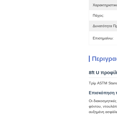
Χαρακτηριστικ
Πάχος:
Δυνατότητα Π
Επισημαίνω:
Περιγρα
8ft U προφί
Τρίμ ASTM Stand
Επισκόπηση τ
Οι διακοσμητικέ
φόντου, ντουλάπ
αυξημένη ασφάλε