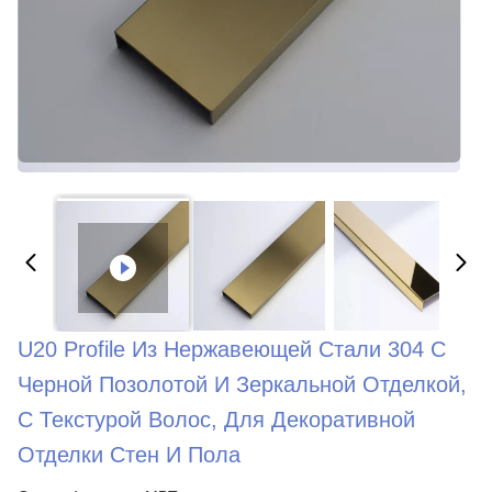
U20 Profile Из Нержавеющей Стали 304 С
Черной Позолотой И Зеркальной Отделкой,
С Текстурой Волос, Для Декоративной
Отделки Стен И Пола