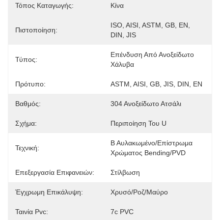
Τόπος Καταγωγής:
Κίνα
ISO, AISI, ASTM, GB, EN, 
Πιστοποίηση:
DIN, JIS
Επένδυση Από Ανοξείδωτο 
Τύπος:
Χάλυβα
Πρότυπο:
ASTM, AISI, GB, JIS, DIN, EN
Βαθμός:
304 Ανοξείδωτο Ατσάλι
Σχήμα:
Περιποίηση Του U
Β Αυλακωμένο/επίστρωμα 
Τεχνική:
Χρώματος Bending/PVD
Επεξεργασία Επιφανειών:
Στίλβωση
Έγχρωμη Επικάλυψη:
Χρυσό/Ροζ/Μαύρο
Ταινία Pvc:
7c PVC