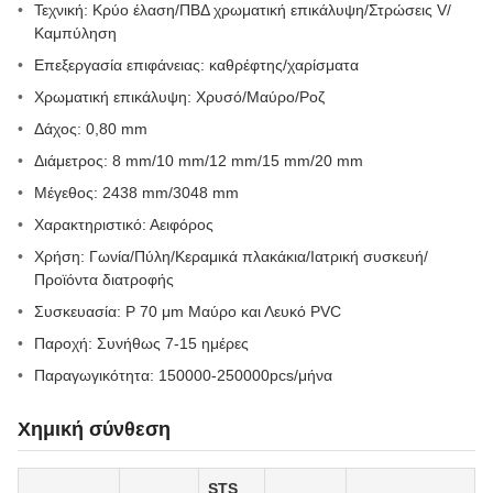
Τεχνική: Κρύο έλαση/ΠΒΔ χρωματική επικάλυψη/Στρώσεις V/
Καμπύληση
Επεξεργασία επιφάνειας: καθρέφτης/χαρίσματα
Χρωματική επικάλυψη: Χρυσό/Μαύρο/Ροζ
Δάχος: 0,80 mm
Διάμετρος: 8 mm/10 mm/12 mm/15 mm/20 mm
Μέγεθος: 2438 mm/3048 mm
Χαρακτηριστικό: Αειφόρος
Χρήση: Γωνία/Πύλη/Κεραμικά πλακάκια/Ιατρική συσκευή/
Προϊόντα διατροφής
Συσκευασία: P 70 μm Μαύρο και Λευκό PVC
Παροχή: Συνήθως 7-15 ημέρες
Παραγωγικότητα: 150000-250000pcs/μήνα
Χημική σύνθεση
STS