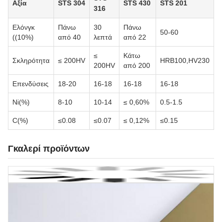
Αξία
STS 304
STS 430
STS 201
316
Ελόνγκ
Πάνω
30
Πάνω
50-60
((10%)
από 40
λεπτά
από 22
≤
Κάτω
Σκληρότητα
≤ 200HV
HRB100,HV230
200HV
από 200
Επενδύσεις
18-20
16-18
16-18
16-18
Ni(%)
8-10
10-14
≤ 0,60%
0.5-1.5
C(%)
≤0.08
≤0.07
≤ 0,12%
≤0.15
Γκαλερί προϊόντων