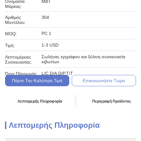
Ονομασία
MBT
Μάρκας:
Αριθμός
304
Μοντέλου:
PC 1
MOQ:
1-3 USD
Τιμή:
Σωλήνας εγγράφου και ξύλινη συσκευασία
Λεπτομέρειες
κιβωτίων
Συσκευασίας:
L/C,D/A,D/P,T/T
Όροι Πληρωμής:
Πάρτε Την Καλύτερη Τιμή
Επικοινωνήστε Τώρα
Λεπτομερής Πληροφορία
Περιγραφή Προϊόντος
Λεπτομερής Πληροφορία