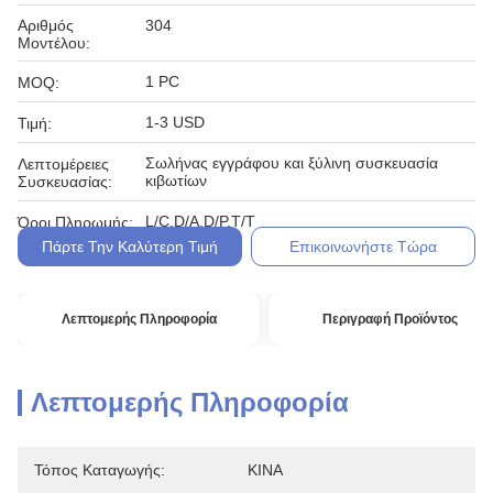
Αριθμός
304
Μοντέλου:
1 PC
MOQ:
1-3 USD
Τιμή:
Σωλήνας εγγράφου και ξύλινη συσκευασία
Λεπτομέρειες
κιβωτίων
Συσκευασίας:
L/C,D/A,D/P,T/T
Όροι Πληρωμής:
Πάρτε Την Καλύτερη Τιμή
Επικοινωνήστε Τώρα
Λεπτομερής Πληροφορία
Περιγραφή Προϊόντος
Λεπτομερής Πληροφορία
Τόπος Καταγωγής:
ΚΙΝΑ