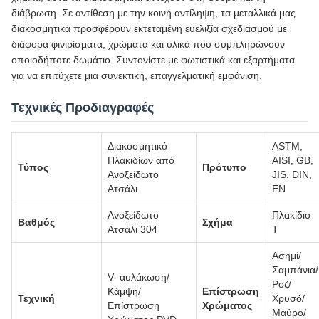
διάβρωση. Σε αντίθεση με την κοινή αντίληψη, τα μεταλλικά μας
διακοσμητικά προσφέρουν εκτεταμένη ευελιξία σχεδιασμού με
διάφορα φινιρίσματα, χρώματα και υλικά που συμπληρώνουν
οποιοδήποτε δωμάτιο. Συντονίστε με φωτιστικά και εξαρτήματα
για να επιτύχετε μια συνεκτική, επαγγελματική εμφάνιση.
Τεχνικές Προδιαγραφές
Διακοσμητικό
ASTM,
Πλακιδίων από
AISI, GB,
Τύπος
Πρότυπο
Ανοξείδωτο
JIS, DIN,
Ατσάλι
EN
Ανοξείδωτο
Πλακίδιο
Βαθμός
Σχήμα
Ατσάλι 304
Τ
Ασημί/
Σαμπάνια/
V- αυλάκωση/
Ροζ/
Κάμψη/
Επίστρωση
Τεχνική
Χρυσό/
Επίστρωση
Χρώματος
Μαύρο/