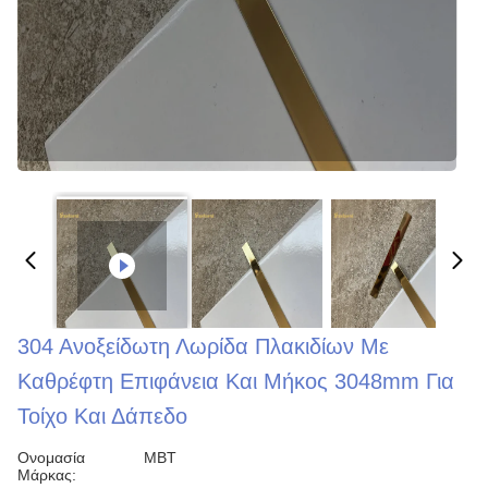
304 Ανοξείδωτη Λωρίδα Πλακιδίων Με
Καθρέφτη Επιφάνεια Και Μήκος 3048mm Για
Τοίχο Και Δάπεδο
Ονομασία
MBT
Μάρκας: