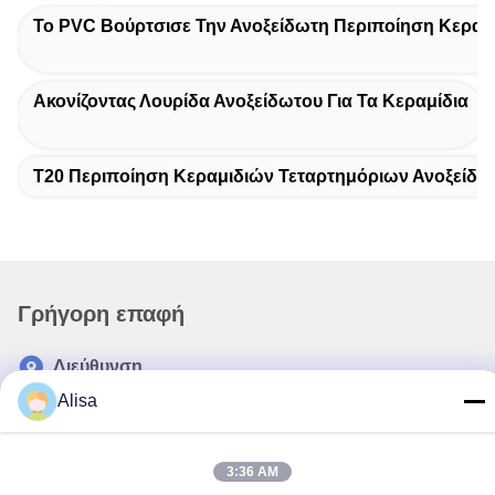
Το PVC Βούρτσισε Την Ανοξείδωτη Περιποίηση Κεραμ
Ακονίζοντας Λουρίδα Ανοξείδωτου Για Τα Κεραμίδια
T20 Περιποίηση Κεραμιδιών Τεταρτημόριων Ανοξείδω
Γρήγορη επαφή
Διεύθυνση
Διεύθυνση γραφείων εξαγωγής: Δωμάτιο 1919, πάτωμα 19,
Alisa
κτήριο Veinna, Chencun, Shunde, Foshan, Guangdong, Κίνα
τηλ
3:36 AM