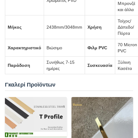
Χρώματος PVD
Μπρονζέ
και άλλα
Τοίχος/
Μήκος
2438mm/3048mm
Χρήση
Δάπεδο/
Πόρτα
70 Micron
Χαρακτηριστικό
Βιώσιμο
Φιλμ PVC
PVC
Συνήθως 7-15
Ξύλινη
Παράδοση
Συσκευασία
ημέρες
Κασέτα
Γκαλερί Προϊόντων