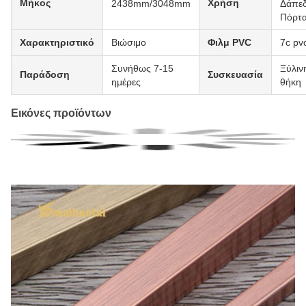
Μήκος
Χρήση
2438mm/3048mm
Δάπεδ
Πόρτ
Χαρακτηριστικό
Βιώσιμο
Φιλμ PVC
7c pv
Συνήθως 7-15
Ξύλιν
Παράδοση
Συσκευασία
ημέρες
θήκη
Εικόνες προϊόντων