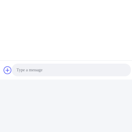
Photo
Video Call
Audio Call