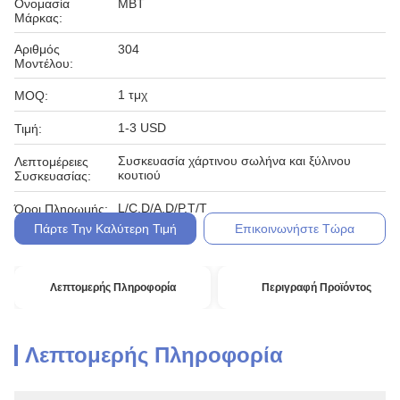
Ονομασία
MBT
Μάρκας:
Αριθμός
304
Μοντέλου:
1 τμχ
MOQ:
1-3 USD
Τιμή:
Συσκευασία χάρτινου σωλήνα και ξύλινου
Λεπτομέρειες
κουτιού
Συσκευασίας:
L/C,D/A,D/P,T/T
Όροι Πληρωμής:
Πάρτε Την Καλύτερη Τιμή
Επικοινωνήστε Τώρα
Λεπτομερής Πληροφορία
Περιγραφή Προϊόντος
Λεπτομερής Πληροφορία