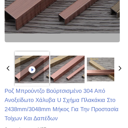
Ροζ Μπρούντζο Βούρτσισμένο 304 Από
Ανοξείδωτο Χάλυβα U Σχήμα Πλακάκια Στο
2438mm/3048mm Μήκος Για Την Προστασία
Τοίχων Και Δαπέδων