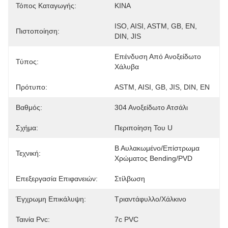
Τόπος Καταγωγής:
ΚΙΝΑ
ISO, AISI, ASTM, GB, EN, 
Πιστοποίηση:
DIN, JIS
Επένδυση Από Ανοξείδωτο 
Τύπος:
Χάλυβα
Πρότυπο:
ASTM, AISI, GB, JIS, DIN, EN
Βαθμός:
304 Ανοξείδωτο Ατσάλι
Σχήμα:
Περιποίηση Του U
Β Αυλακωμένο/επίστρωμα 
Τεχνική:
Χρώματος Bending/PVD
Επεξεργασία Επιφανειών:
Στίλβωση
Έγχρωμη Επικάλυψη:
Τριαντάφυλλο/Χάλκινο
Ταινία Pvc:
7c PVC