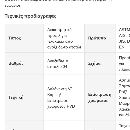
εμφάνιση.
Τεχνικές προδιαγραφές
Διακοσμητικό
ASTM
προφίλ για
AISI,
Τύπος
Πρότυπο
πλακάκια από
JIS, D
ανοξείδωτο ατσάλι
EN
Προφί
Ανοξείδωτο
Βαθμός
Σχήμα
για
ατσάλι 304
πλακά
Ασημί
Σαμπά
Αυλάκωση V/
Ροζ/
Επίστρωση
Κάμψη/
Τεχνική
Χρυσ
Επίστρωση
χρώματος
Μαύρ
χρώματος PVD
Χάλκι
και ά
Τοίχος