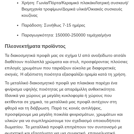
Χρήση: Γωνία/Πόρτα/Κεραμικό πλακάκι/Ιατρική συσκευή/
Βιομηχανία τροφίμων/Δομικά υλικά/Οικιακές συσκευές
κουζίνας
Παράδοση: Συνήθως 7-15 ημέρες
Παραγωγικότητα: 150000-250000 τεμάχια/μήνα
Πλεονεκτήματα προϊόντος
Τα διακοσμητικά προφίλ μας σε σχήμα U από ανοξείδωτο ατσάλι
διαθέτουν πολλαπλά χρώματα και στυλ, προσφέροντας πλούσιες
επιλογές χρωμάτων που ταιριάζουν εύκολα με διαφορετικές
σκηνές. Η αξιόπιστη ποιότητα εξασφαλίζει ηρεμία κατά τη χρήση.
Το μεταλλικό διακοσμητικό προφίλ για πλακάκια παρέχει ένα
φινίρισμα υψηλής ποιότητας με απαράμιλλη ανθεκτικότητα.
Ιδανικά για χώρους με μεγάλη κυκλοφορία ή χώρους που
εκτίθενται σε χημικά, τα μεταλλικά μας προφίλ αντέχουν στη
φθορά και τη διάβρωση. Παρά τις κοινές αντιλήψεις,
προσφέρουμε μια μεγάλη ποικιλία φινιρισμάτων, χρωμάτων και
υλικών για να συμπληρώσουμε τον σχεδιασμό οποιουδήποτε
δωματίου. Τα μεταλλικά προφίλ επιτρέπουν τον συντονισμό με
φωτιστικά και εξαρτήματα για μια συνεκτική, επαγγελματική