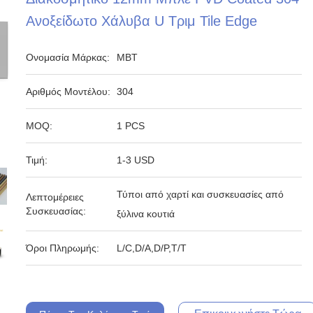
Ανοξείδωτο Χάλυβα U Τριμ Tile Edge
Ονομασία Μάρκας:
MBT
Αριθμός Μοντέλου:
304
MOQ:
1 PCS
Τιμή:
1-3 USD
Τύποι από χαρτί και συσκευασίες από
Λεπτομέρειες
Συσκευασίας:
ξύλινα κουτιά
Όροι Πληρωμής:
L/C,D/A,D/P,T/T