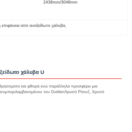
2438mm/3048mm
ή επιφάνεια από ανοξείδωτο χάλυβα
, 
ξείδωτο χάλυβα U
πό θραύσματα και φθορά ενώ παράλληλα προσφέρει μια
α, συμπεριλαμβανομένου του GoldenΧρυσό Ρόουζ, Χρυσό