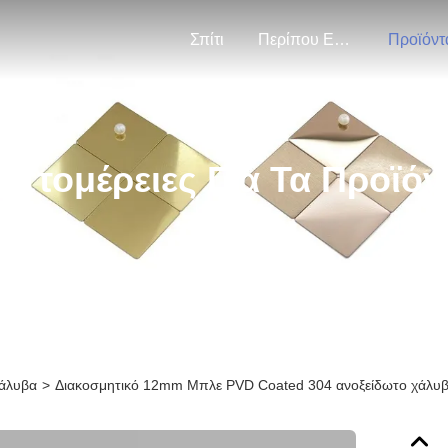
Σπίτι
Περίπου Εμείς
Προϊόντ
επτομέρειες Για Τα Προϊόν
χάλυβα
>
Διακοσμητικό 12mm Μπλε PVD Coated 304 ανοξείδωτο χάλυβα