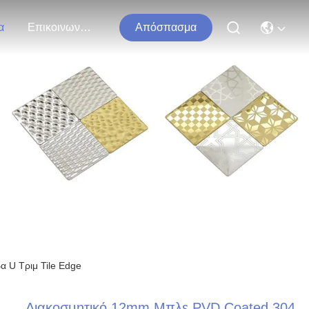
α
Επικοινωνήστε Μαζί Μας
Απόσπασμα
τα
 U Τριμ Tile Edge
Διακοσμητικό 12mm Μπλε PVD Coated 304