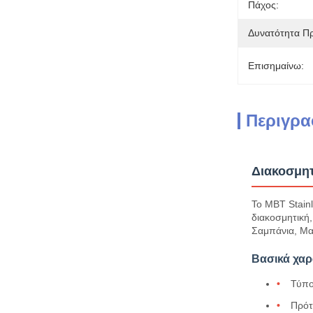
Πάχος:
Δυνατότητα Π
Επισημαίνω:
Περιγρα
Διακοσμητ
Το MBT Stainl
διακοσμητική
Σαμπάνια, Μαύ
Βασικά χαρ
Τύπο
Πρότ