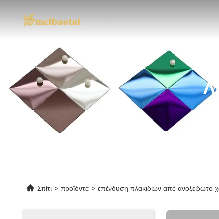
Λ
Σπίτι
>
προϊόντα
>
επένδυση πλακιδίων από ανοξείδωτο 