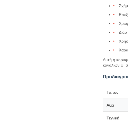
Σχήμ
Επεξ
Χρωμ
Διάσ
Χρήσ
Χαρα
Αυτή η κορυφ
καναλιών U, σ
Προδιαγρα
Τύπος
Αξία
Τεχνική