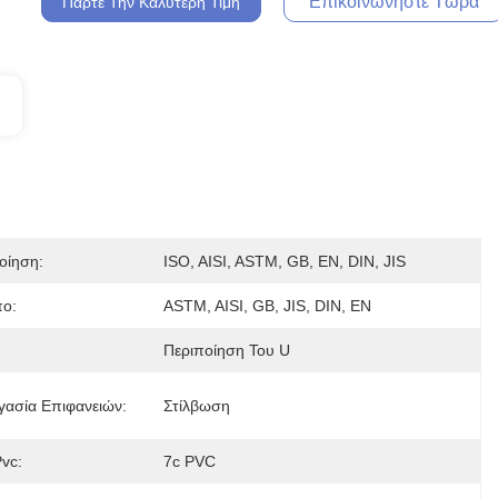
Επικοινωνήστε Τώρα
Πάρτε Την Καλύτερη Τιμή
οίηση:
ISO, AISI, ASTM, GB, EN, DIN, JIS
ο:
ASTM, AISI, GB, JIS, DIN, EN
Περιποίηση Του U
γασία Επιφανειών:
Στίλβωση
Pvc:
7c PVC