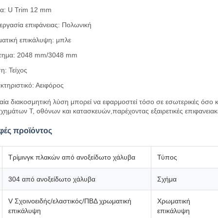
α: U Trim 12 mm
εργασία επιφάνειας: Πολωνική
ατική επικάλυψη: μπλε
τημα: 2048 mm/3048 mm
η: Τείχος
κτηριστικό: Αειφόρος
αία διακοσμητική λύση μπορεί να εφαρμοστεί τόσο σε εσωτερικές όσο
χημάτων T, οθόνων και κατασκευών,παρέχοντας εξαιρετικές επιφανειακέ
φές προϊόντος
Τρίμινγκ πλακών από ανοξείδωτο χάλυβα
Τύπος
304 από ανοξείδωτο χάλυβα
Σχήμα
V Σχοινοειδής/ελαστικός/ΠΒΔ χρωματική
Χρωματική
επικάλυψη
επικάλυψη