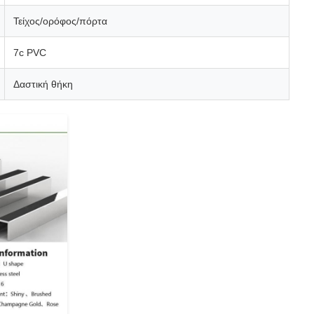
Τείχος/ορόφος/πόρτα
7c PVC
Δαστική θήκη