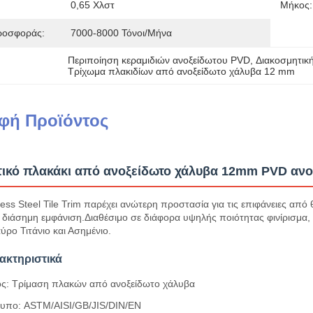
0,65 Χλστ
Μήκος:
ροσφοράς:
7000-8000 Τόνοι/μήνα
Περιποίηση κεραμιδιών ανοξείδωτου PVD
, 
Διακοσμητικ
Τρίχωμα πλακιδίων από ανοξείδωτο χάλυβα 12 mm
φή Προϊόντος
ικό πλακάκι από ανοξείδωτο χάλυβα 12mm PVD ανο
ess Steel Tile Trim παρέχει ανώτερη προστασία για τις επιφάνειες α
, διάσημη εμφάνιση.Διαθέσιμο σε διάφορα υψηλής ποιότητας φινίρισμ
ρο Τιτάνιο και Ασημένιο.
ακτηριστικά
ς: Τρίμαση πλακών από ανοξείδωτο χάλυβα
υπο: ASTM/AISI/GB/JIS/DIN/EN