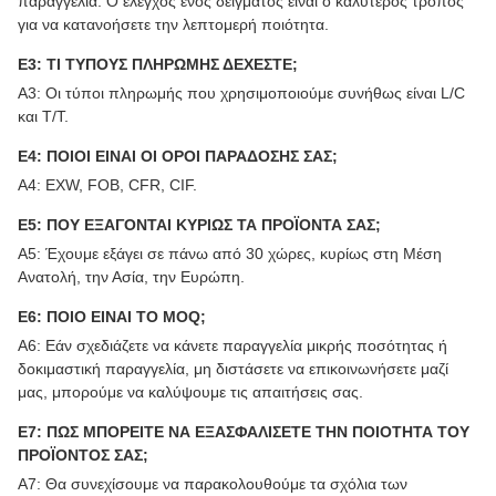
παραγγελία. Ο έλεγχος ενός δείγματος είναι ο καλύτερος τρόπος
για να κατανοήσετε την λεπτομερή ποιότητα.
Ε3: ΤΙ ΤΥΠΟΥΣ ΠΛΗΡΩΜΗΣ ΔΕΧΕΣΤΕ;
Α3: Οι τύποι πληρωμής που χρησιμοποιούμε συνήθως είναι L/C
και T/T.
Ε4: ΠΟΙΟΙ ΕΙΝΑΙ ΟΙ ΟΡΟΙ ΠΑΡΑΔΟΣΗΣ ΣΑΣ;
Α4: EXW, FOB, CFR, CIF.
Ε5: ΠΟΥ ΕΞΑΓΟΝΤΑΙ ΚΥΡΙΩΣ ΤΑ ΠΡΟΪΟΝΤΑ ΣΑΣ;
Α5: Έχουμε εξάγει σε πάνω από 30 χώρες, κυρίως στη Μέση
Ανατολή, την Ασία, την Ευρώπη.
Ε6: ΠΟΙΟ ΕΙΝΑΙ ΤΟ MOQ;
Α6: Εάν σχεδιάζετε να κάνετε παραγγελία μικρής ποσότητας ή
δοκιμαστική παραγγελία, μη διστάσετε να επικοινωνήσετε μαζί
μας, μπορούμε να καλύψουμε τις απαιτήσεις σας.
Ε7: ΠΩΣ ΜΠΟΡΕΙΤΕ ΝΑ ΕΞΑΣΦΑΛΙΣΕΤΕ ΤΗΝ ΠΟΙΟΤΗΤΑ ΤΟΥ
ΠΡΟΪΟΝΤΟΣ ΣΑΣ;
Α7: Θα συνεχίσουμε να παρακολουθούμε τα σχόλια των