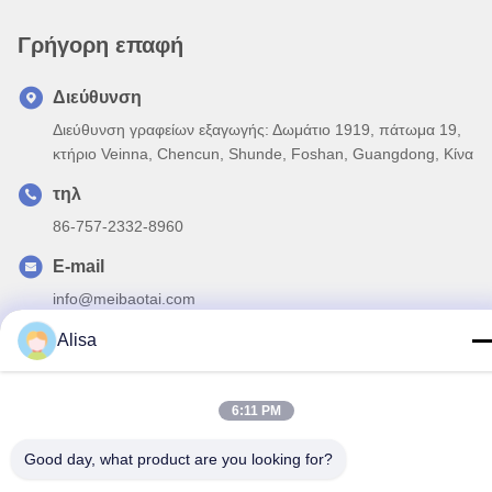
Γρήγορη επαφή
Διεύθυνση
Διεύθυνση γραφείων εξαγωγής: Δωμάτιο 1919, πάτωμα 19,
κτήριο Veinna, Chencun, Shunde, Foshan, Guangdong, Κίνα
τηλ
86-757-2332-8960
E-mail
info@meibaotai.com
Alisa
6:11 PM
Πολιτική απορρήτου
|
Sitemap
| Κίνα Καλό Ποιότητα
Ανελκυστήρας από ανοξείδωτο ατσάλι Προμηθευτής. 2022-
Good day, what product are you looking for?
2026 Foshan Meibaotai Stainless Steel Products Co., Ltd. Όλα.