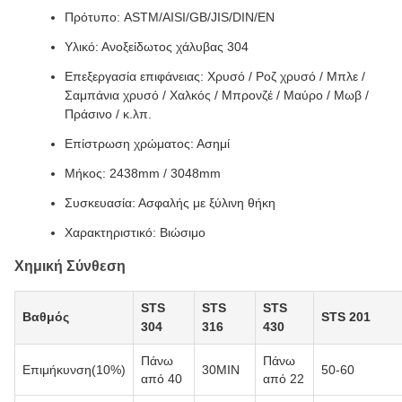
Πρότυπο: ASTM/AISI/GB/JIS/DIN/EN
Υλικό: Ανοξείδωτος χάλυβας 304
Επεξεργασία επιφάνειας: Χρυσό / Ροζ χρυσό / Μπλε /
Σαμπάνια χρυσό / Χαλκός / Μπρονζέ / Μαύρο / Μωβ /
Πράσινο / κ.λπ.
Επίστρωση χρώματος: Ασημί
Μήκος: 2438mm / 3048mm
Συσκευασία: Ασφαλής με ξύλινη θήκη
Χαρακτηριστικό: Βιώσιμο
Χημική Σύνθεση
STS
STS
STS
Βαθμός
STS 201
304
316
430
Πάνω
Πάνω
Επιμήκυνση(10%)
30MIN
50-60
από 40
από 22