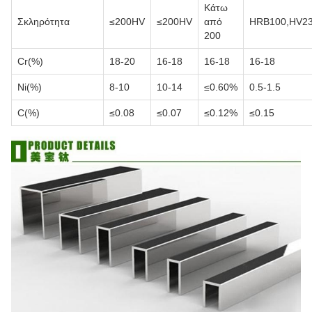
Κάτω
Σκληρότητα
≤200HV
≤200HV
από
HRB100,HV2
200
Cr(%)
18-20
16-18
16-18
16-18
Ni(%)
8-10
10-14
≤0.60%
0.5-1.5
C(%)
≤0.08
≤0.07
≤0.12%
≤0.15