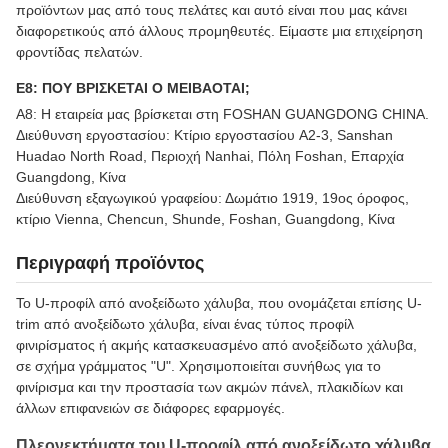
προϊόντων μας από τους πελάτες και αυτό είναι που μας κάνει
διαφορετικούς από άλλους προμηθευτές. Είμαστε μια επιχείρηση
φροντίδας πελατών.
Ε8: ΠΟΥ ΒΡΙΣΚΕΤΑΙ Ο MEIBAOTAI;
Α8: Η εταιρεία μας βρίσκεται στη FOSHAN GUANGDONG CHINA.
Διεύθυνση εργοστασίου: Κτίριο εργοστασίου A2-3, Sanshan
Huadao North Road, Περιοχή Nanhai, Πόλη Foshan, Επαρχία
Guangdong, Κίνα
Διεύθυνση εξαγωγικού γραφείου: Δωμάτιο 1919, 19ος όροφος,
κτίριο Vienna, Chencun, Shunde, Foshan, Guangdong, Κίνα
Περιγραφή προϊόντος
Το U-προφίλ από ανοξείδωτο χάλυβα, που ονομάζεται επίσης U-
trim από ανοξείδωτο χάλυβα, είναι ένας τύπος προφίλ
φινιρίσματος ή ακμής κατασκευασμένο από ανοξείδωτο χάλυβα,
σε σχήμα γράμματος "U". Χρησιμοποιείται συνήθως για το
φινίρισμα και την προστασία των ακμών πάνελ, πλακιδίων και
άλλων επιφανειών σε διάφορες εφαρμογές.
Πλεονεκτήματα του U-προφίλ από ανοξείδωτο χάλυβα