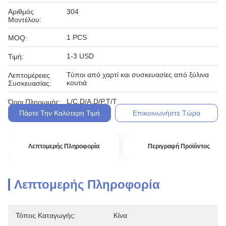
Αριθμός
304
Μοντέλου:
1 PCS
MOQ:
1-3 USD
Τιμή:
Τύποι από χαρτί και συσκευασίες από ξύλινα
Λεπτομέρειες
κουτιά
Συσκευασίας:
L/C,D/A,D/P,T/T
Όροι Πληρωμής:
Πάρτε Την Καλύτερη Τιμή
Επικοινωνήστε Τώρα
Λεπτομερής Πληροφορία
Περιγραφή Προϊόντος
Λεπτομερής Πληροφορία
Τόπος Καταγωγής:
Κίνα