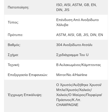
ISO, AISI, ASTM, GB, EN, 
Πιστοποίηση:
DIN, JIS
Επένδυση Από Ανοξείδωτο 
Τύπος:
Χάλυβα
Πρότυπο:
ASTM, AISI, GB, JIS, DIN, EN
Βαθμός:
304 Ανοξείδωτο Ατσάλι
Σχήμα:
Σχεδιάγραμμα Του U
Τεχνική:
Β Αυλακωμένος/κάμπτοντας
Επεξεργασία Επιφανειών:
Mirror/No.4/Hairline
Ο Χρυσός/αυξήθηκε Χρυσοί/
Μπλε/χρυσός/χαλκός/
Έγχρωμη Επικάλυψη:
Χαλκός/ο Μαύρος/πορφύρα/
Πράσινος/κ.λπ. 
CHAMPAGNE