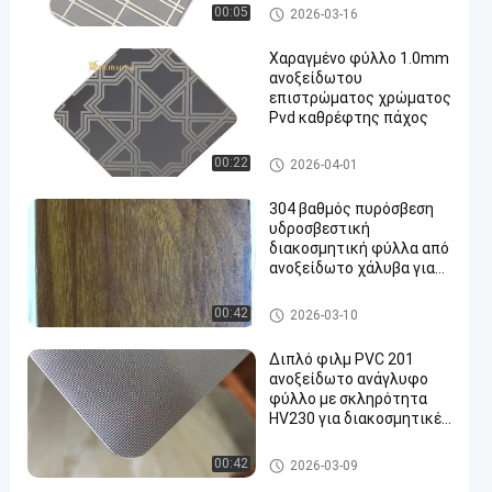
διακοσμητικές
Χαραγμένο φύλλο ανοξείδω
00:05
2026-03-16
εφαρμογές
του
Χαραγμένο φύλλο 1.0mm
ανοξείδωτου
επιστρώματος χρώματος
Pvd καθρέφτης πάχος
Χαραγμένο φύλλο ανοξείδω
00:22
2026-04-01
του
304 βαθμός πυρόσβεση
υδροσβεστική
διακοσμητική φύλλα από
ανοξείδωτο χάλυβα για
τοίχους
Διακοσμητικό φύλλο ανοξεί
00:42
2026-03-10
δωτου
Διπλό φιλμ PVC 201
ανοξείδωτο ανάγλυφο
φύλλο με σκληρότητα
HV230 για διακοσμητικές
εφαρμογές
Ανάγλυφο φύλλο από ανοξείδ
00:42
2026-03-09
ωτο χάλυβα