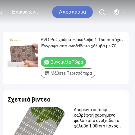
α
Επικοινωνήστε Μαζί Μας
Απόσπασμα
PVD Ροζ χρώμα Επικάλυψη 1.15mm πάχος
Έγγραφο από ανοξείδωτο χάλυβα με 70
μικρών PVC ταινία
Συνομιλία Τώρα
Μάθετε Περισσότερα
Σχετικά βίντεο
Ασημένιο σούπερ
καθρέφτη χαραγμένο
φύλλο από ανοξείδωτο
χάλυβα 1.00mm πάχος
304 βαθμός για