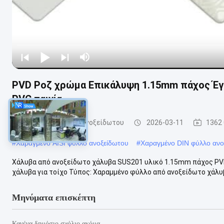
PVD Ροζ χρώμα Επικάλυψη 1.15mm πάχος Έγ
PVC ταινία
Χαραγμένο φύλλο ανοξείδωτου
2026-03-11
1362
#
Χαραγμένο AISI φύλλο ανοξείδωτου
#
Χαραγμένο DIN φύλλο ανο
Χάλυβα από ανοξείδωτο χάλυβα SUS201 υλικό 1.15mm πάχος PVD
χάλυβα για τοίχο Τύπος: Χαραμμένο φύλλο από ανοξείδωτο χάλυβ
Μηνύματα επισκέπτη
Κανένα δημόσιο σχόλιο ακόμα