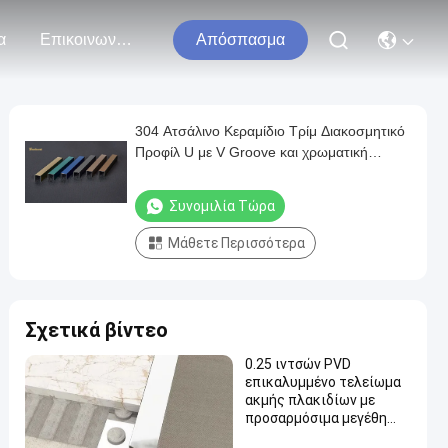
α
Επικοινωνήστε Μαζί Μας
Απόσπασμα
304 Ατσάλινο Κεραμίδιο Τρίμ Διακοσμητικό
Προφίλ U με V Groove και χρωματική
επικάλυψη
Συνομιλία Τώρα
Μάθετε Περισσότερα
Σχετικά βίντεο
0.25 ιντσών PVD
επικαλυμμένο τελείωμα
ακμής πλακιδίων με
προσαρμόσιμα μεγέθη
από ανοξείδωτο ατσάλι