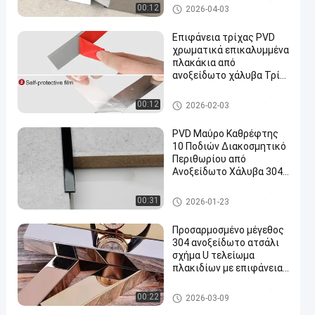
επένδυση πλακιδίων από ανο
00:12
2026-04-03
ξείδωτο χάλυβα
Επιφάνεια τρίχας PVD
χρωματικά επικαλυμμένα
πλακάκια από
ανοξείδωτο χάλυβα Τρίμ
Flat Adhesive Roll
επένδυση πλακιδίων από ανο
00:12
2026-02-03
ξείδωτο χάλυβα
PVD Μαύρο Καθρέφτης
10 Ποδιών Διακοσμητικό
Περιθωρίου από
Ανοξείδωτο Χάλυβα 304
Σχήμα
επένδυση πλακιδίων από ανο
00:31
2026-01-23
ξείδωτο χάλυβα
Προσαρμοσμένο μέγεθος
304 ανοξείδωτο ατσάλι
σχήμα U τελείωμα
πλακιδίων με επιφάνεια
καθρέφτη
επένδυση πλακιδίων από ανο
00:22
2026-03-09
ξείδωτο χάλυβα