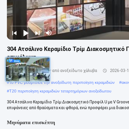
304 Ατσάλινο Κεραμίδιο Τρίμ Διακοσμητικό 
επικάλυψη
επένδυση πλακιδίων από ανοξείδωτο χάλυβα
2026-03-
#
Το PVC βούρτσισε την ανοξείδωτη περιποίηση κεραμιδιών
#
ακο
#
T20 περιποίηση κεραμιδιών τεταρτημόριων ανοξείδωτου
304 Ατσάλινο Κεραμίδιο Τρίμ Διακοσμητικό Προφίλ U με V Groove 
επιφάνειες από θραύσματα και φθορά, ενώ προσφέρει μια διακοσμ
Μηνύματα επισκέπτη