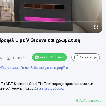
Προφίλ U με V Groove και χρωματική
συνομιλία τώρα
Συμμετοχή
16
1448 θέα
νίζοντας λουρίδα ανοξείδωτου για τα κεραμίδια
Το MBT Stainless Steel Tile Trim παρέχει προστασία για τις
ητική, διάσημη εμφ...
Δείτε περισσότερα
Αφήστε μήνυμα.