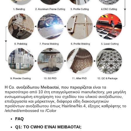
Η Co. ανοξείδωτου Meibaotai, που περιορίζεται
είναι τα
περισσότερο από 10
έτη επαγγελματικού manufactory, μια μεγάλη
ενσωματωμένη επιχείρηση του σχεδίου του υλικού ανοξείδωτου,
επεξεργασία και μάρκετινγκ, διάφορα είδη διακοσμητικών
προϊόντων ανοξείδωτου όπως Hairline/No.4, έξοχος καθρέφτης το
/etched/embossed το /Color
FAQ
Q1: ΤΟ CWHO ΕΊΝΑΙ MEIBAOTAI;