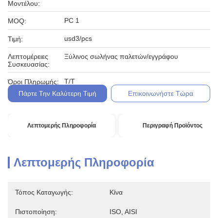
Μοντέλου:
PC 1
MOQ:
usd3/pcs
Τιμή:
Λεπτομέρειες
Ξύλινος σωλήνας παλετών/εγγράφου
Συσκευασίας:
T/T
Όροι Πληρωμής:
Πάρτε Την Καλύτερη Τιμή
Επικοινωνήστε Τώρα
Λεπτομερής Πληροφορία
Περιγραφή Προϊόντος
Λεπτομερής Πληροφορία
Τόπος Καταγωγής:
Κίνα
Πιστοποίηση:
ISO, AISI