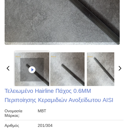
Τελειωμένο Hairline Πάχος 0.6MM
Περιποίησης Κεραμιδιών Ανοξείδωτου AISI
Ονομασία
MBT
Μάρκας:
Αριθμός
201/304