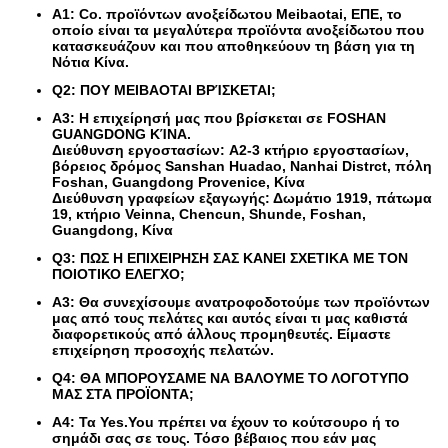
Α1: Co. προϊόντων ανοξείδωτου Meibaotai, ΕΠΕ, το
οποίο είναι τα μεγαλύτερα προϊόντα ανοξείδωτου που
κατασκευάζουν και που αποθηκεύουν τη βάση για τη
Νότια Κίνα.
Q2: ΠΟΥ MEIBAOTAI ΒΡΊΣΚΕΤΑΙ;
A3: Η επιχείρησή μας που βρίσκεται σε FOSHAN
GUANGDONG ΚΊΝΑ.
Διεύθυνση εργοστασίων: A2-3 κτήριο εργοστασίων,
βόρειος δρόμος Sanshan Huadao, Nanhai Distrct, πόλη
Foshan, Guangdong Provenice, Κίνα
Διεύθυνση γραφείων εξαγωγής: Δωμάτιο 1919, πάτωμα
19, κτήριο Veinna, Chencun, Shunde, Foshan,
Guangdong, Κίνα
Q3: ΠΩΣ Η ΕΠΙΧΕΙΡΗΣΗ ΣΑΣ ΚΑΝΕΙ ΣΧΕΤΙΚΑ ΜΕ ΤΟΝ
ΠΟΙΟΤΙΚΟ ΕΛΕΓΧΟ;
A3: Θα συνεχίσουμε ανατροφοδοτούμε των προϊόντων
μας από τους πελάτες και αυτός είναι τι μας καθιστά
διαφορετικούς από άλλους προμηθευτές. Είμαστε
επιχείρηση προσοχής πελατών.
Q4: ΘΑ ΜΠΟΡΟΥΣΑΜΕ ΝΑ ΒΑΛΟΥΜΕ ΤΟ ΛΟΓΟΤΥΠΟ
ΜΑΣ ΣΤΑ ΠΡΟΪΟΝΤΑ;
A4: Τα Yes.You πρέπει να έχουν το κούτσουρο ή το
σημάδι σας σε τους. Τόσο βέβαιος που εάν μας