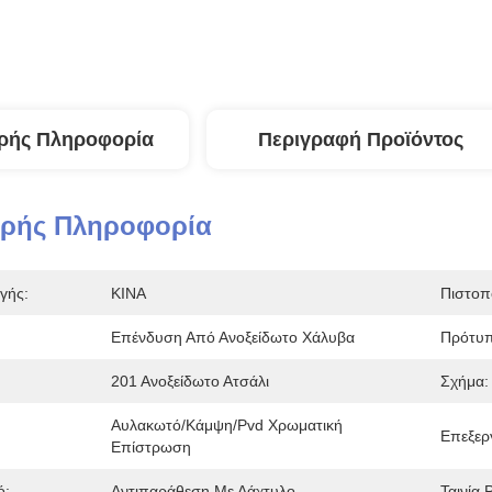
ρής Πληροφορία
Περιγραφή Προϊόντος
ερής Πληροφορία
γής:
ΚΙΝΑ
Πιστοπ
Επένδυση Από Ανοξείδωτο Χάλυβα
Πρότυπ
201 Ανοξείδωτο Ατσάλι
Σχήμα:
Αυλακωτό/κάμψη/pvd Χρωματική 
Επεξερ
Επίστρωση
ό:
Αντιπαράθεση Με Δάχτυλο
Ταινία 