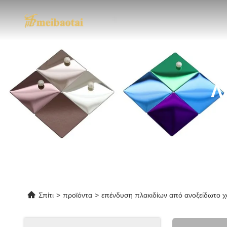
Λ
Σπίτι
>
προϊόντα
>
επένδυση πλακιδίων από ανοξείδωτο 