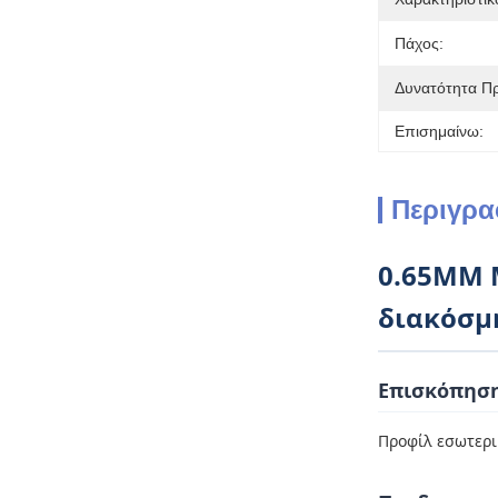
Πάχος:
Δυνατότητα Π
Επισημαίνω:
Περιγρα
0.65MM M
διακόσμ
Επισκόπηση
Προφίλ εσωτερι