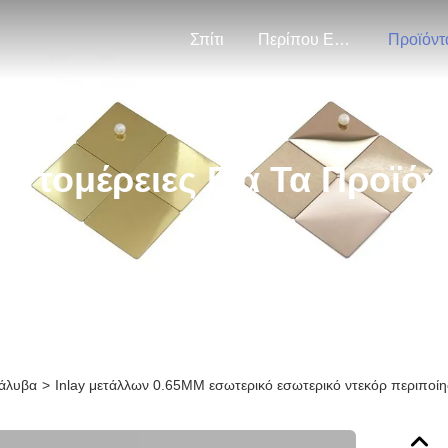
Σπίτι
Περίπου Εμείς
Προϊόντ
επτομέρειες Για Τα Προϊόν
χάλυβα
>
Inlay μετάλλων 0.65MM εσωτερικό εσωτερικό ντεκόρ περιποί