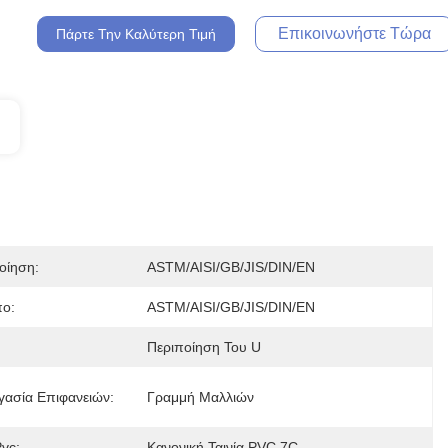
Επικοινωνήστε Τώρα
Πάρτε Την Καλύτερη Τιμή
οίηση:
ASTM/AISI/GB/JIS/DIN/EN
ο:
ASTM/AISI/GB/JIS/DIN/EN
Περιποίηση Του U
γασία Επιφανειών:
Γραμμή Μαλλιών
Pvc:
Κανονική Ταινία PVC 7C