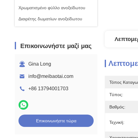
Χρωματισμένο φύλλο ανοξείδωτου
Διαιρέτης δωματίων ανοξείδωτου
Λεπτομε
Επικοινωνήστε μαζί μας
Λεπτομ
Gina Long
info@meibaotai.com
Τόπος Καταγω
+86 13794001703
Τύπος:
Βαθμός:
Επικοινωνήστε τώρα
Τεχνική:
Χαρακτηριστικ