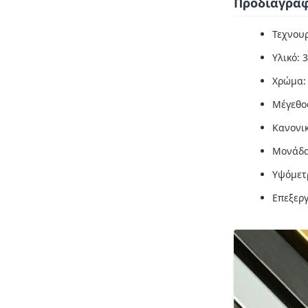
Προδιαγραφ
Τεχνου
Υλικό: 
Χρώμα: 
Μέγεθο
Κανονι
Μονάδα
Υψόμετ
Επεξεργ