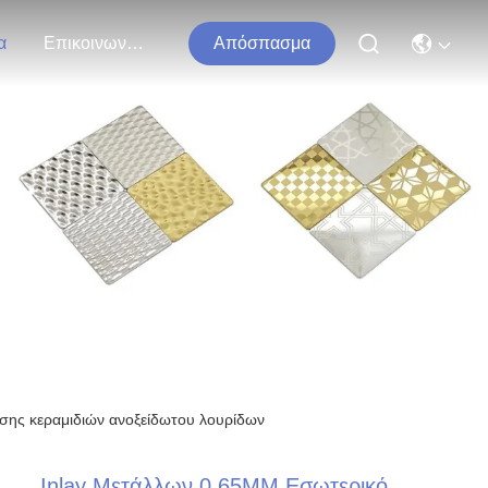
α
Επικοινωνήστε Μαζί Μας
Απόσπασμα
τα
ησης κεραμιδιών ανοξείδωτου λουρίδων
Inlay Μετάλλων 0.65MM Εσωτερικό