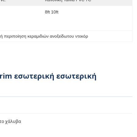
8ft 10ft
ή περιποίηση κεραμιδιών ανοξείδωτου ντεκόρ
e Trim εσωτερική εσωτερική
ωτο χάλυβα