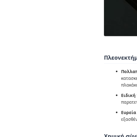
Πλεονεκτήμ
Πολλαπ
κατασκε
πλακάκ
Ειδική
παρατε
Ευρεία
εξασθέν
Χημική σύν