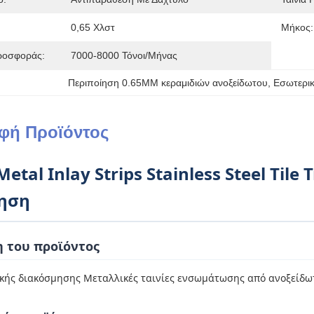
0,65 Χλστ
Μήκος:
ροσφοράς:
7000-8000 Τόνοι/μήνας
Περιποίηση 0.65MM κεραμιδιών ανοξείδωτου
, 
Εσωτερικ
φή Προϊόντος
etal Inlay Strips Stainless Steel Til
ηση
 του προϊόντος
κής διακόσμησης Μεταλλικές ταινίες ενσωμάτωσης από ανοξείδ