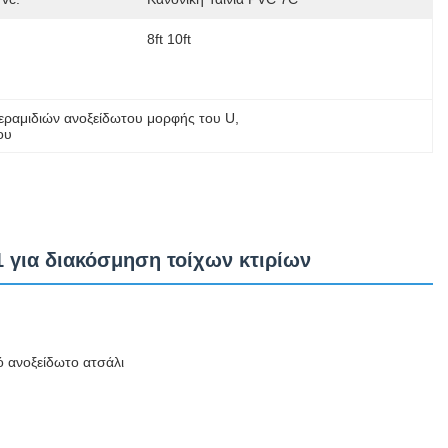
8ft 10ft
εραμιδιών ανοξείδωτου μορφής του U
, 
ου
 για διακόσμηση τοίχων κτιρίων
ό ανοξείδωτο ατσάλι