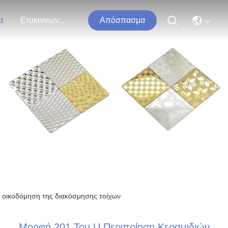
α
Επικοινωνήστε Μαζί Μας
Απόσπασμα
τα
ν οικοδόμηση της διακόσμησης τοίχων
Μορφή 201 Του U Περιποίηση Κεραμιδιών