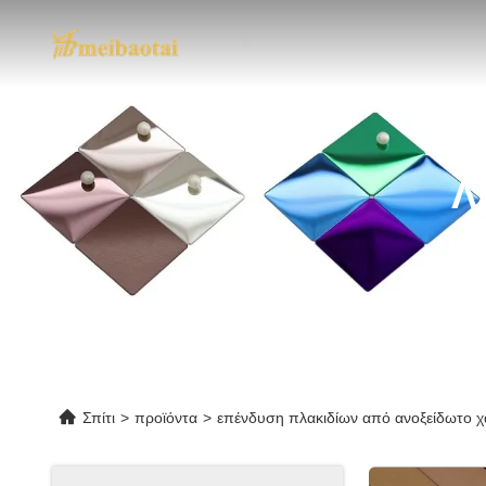
Λ
Σπίτι
>
προϊόντα
>
επένδυση πλακιδίων από ανοξείδωτο 