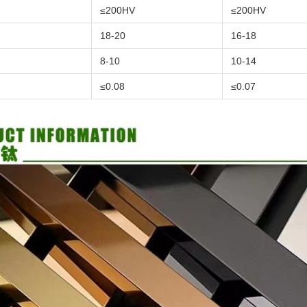
≤200HV
≤200HV
18-20
16-18
8-10
10-14
≤0.08
≤0.07