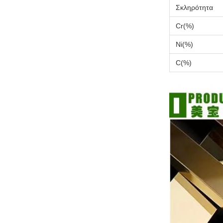
Σκληρότητα
Cr(%)
Ni(%)
C(%)