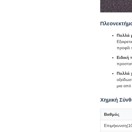
Πλεονεκτήμα
Πολλά μ
Εξαιρετ
προφίλ 
Ειδική
προστατ
Πολλά χ
οξείδωσ
μια από 
Χημική Σύν
Βαθμός
Επιμήκυνση(1