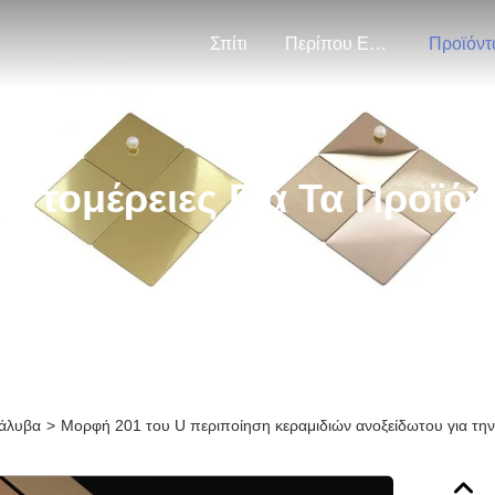
Σπίτι
Περίπου Εμείς
Προϊόντ
επτομέρειες Για Τα Προϊόν
χάλυβα
>
Μορφή 201 του U περιποίηση κεραμιδιών ανοξείδωτου για τη