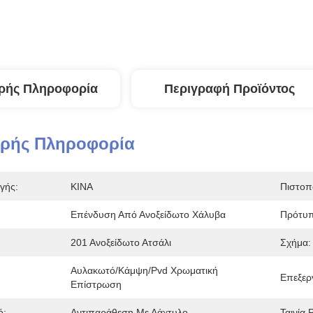
ρής Πληροφορία
Περιγραφή Προϊόντος
ερής Πληροφορία
γής:
ΚΙΝΑ
Πιστοπ
Επένδυση Από Ανοξείδωτο Χάλυβα
Πρότυπ
201 Ανοξείδωτο Ατσάλι
Σχήμα:
Αυλακωτό/κάμψη/pvd Χρωματική 
Επεξερ
Επίστρωση
ό:
Αντιπαράθεση Με Δάχτυλο
Ταινία 