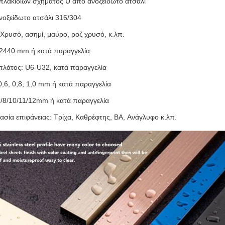
πλακιδίων σχήματος U από ανοξείδωτο ατσάλι
Ανοξείδωτο ατσάλι 316/304
Χρυσό, ασημί, μαύρο, ροζ χρυσό, κ.λπ.
2440 mm ή κατά παραγγελία
πλάτος: U6-U32, κατά παραγγελία
0,6, 0,8, 1,0 mm ή κατά παραγγελία
/8/10/11/12mm ή κατά παραγγελία
ασία επιφάνειας: Τρίχα, Καθρέφτης, BA, Ανάγλυφο κ.λπ.