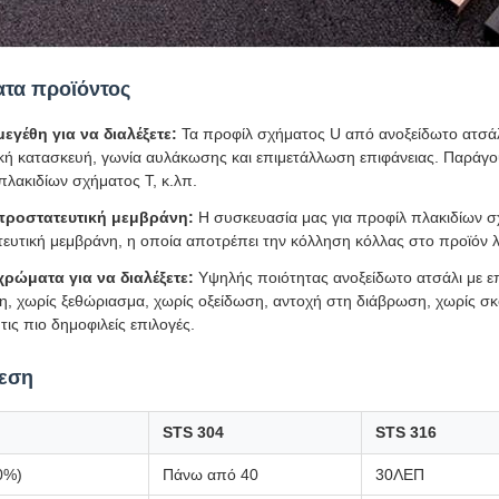
τα προϊόντος
εγέθη για να διαλέξετε:
Τα προφίλ σχήματος U από ανοξείδωτο ατσάλι
ική κατασκευή, γωνία αυλάκωσης και επιμετάλλωση επιφάνειας. Παράγο
πλακιδίων σχήματος T, κ.λπ.
 προστατευτική μεμβράνη:
Η συσκευασία μας για προφίλ πλακιδίων σ
ευτική μεμβράνη, η οποία αποτρέπει την κόλληση κόλλας στο προϊόν
ρώματα για να διαλέξετε:
Υψηλής ποιότητας ανοξείδωτο ατσάλι με επ
η, χωρίς ξεθώριασμα, χωρίς οξείδωση, αντοχή στη διάβρωση, χωρίς σκο
τις πιο δημοφιλείς επιλογές.
θεση
STS 304
STS 316
0%)
Πάνω από 40
30ΛΕΠ