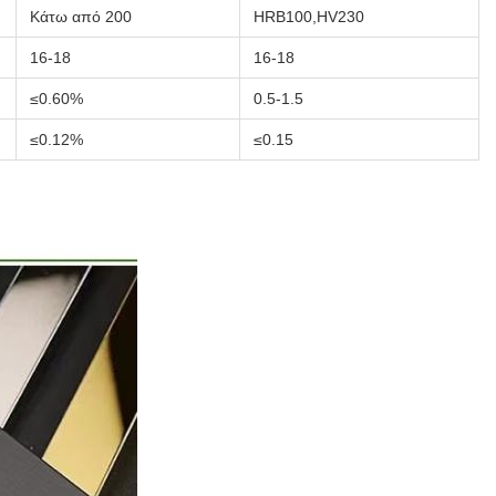
Κάτω από 200
HRB100,HV230
16-18
16-18
≤0.60%
0.5-1.5
≤0.12%
≤0.15