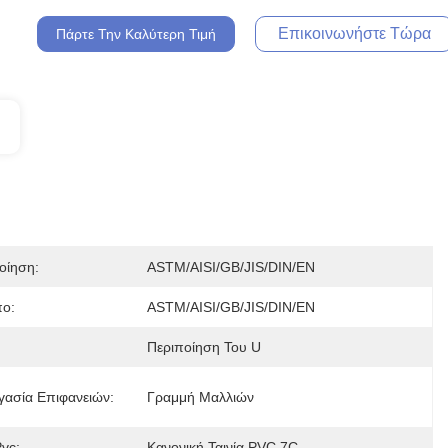
Επικοινωνήστε Τώρα
Πάρτε Την Καλύτερη Τιμή
οίηση:
ASTM/AISI/GB/JIS/DIN/EN
ο:
ASTM/AISI/GB/JIS/DIN/EN
Περιποίηση Του U
γασία Επιφανειών:
Γραμμή Μαλλιών
Pvc:
Κανονική Ταινία PVC 7C