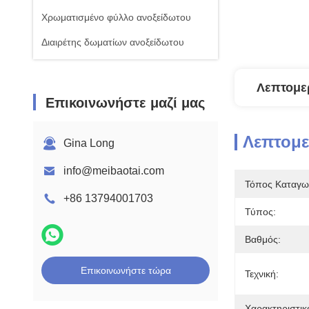
Χρωματισμένο φύλλο ανοξείδωτου
Διαιρέτης δωματίων ανοξείδωτου
Λεπτομε
Επικοινωνήστε μαζί μας
Λεπτομ
Gina Long
info@meibaotai.com
Τόπος Καταγω
+86 13794001703
Τύπος:
Βαθμός:
Επικοινωνήστε τώρα
Τεχνική:
Χαρακτηριστικ