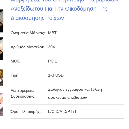
Ανοξείδωτου Για Την Οικοδόμηση Της
Διακόσμησης Τοίχων
Ονομασία Μάρκας:
MBT
Αριθμός Μοντέλου:
304
MOQ:
PC 1
Τιμή:
1-3 USD
Σωλήνας εγγράφου και ξύλινη
Λεπτομέρειες
Συσκευασίας:
συσκευασία κιβωτίων
Όροι Πληρωμής:
L/C,D/A,D/P,T/T