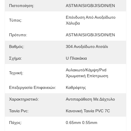
Πιστοποίηση:
ASTM/AISI/GB/JIS/DIN/EN
Επένδυση Από Ανοξείδωτο 
Τύπος:
Χάλυβα
Πρότυπο:
ASTM/AISI/GB/JIS/DIN/EN
Βαθμός:
304 Ανοξείδωτο Ατσάλι
Σχήμα:
U Πλακάκια
Αυλακωτό/κάμψη/pvd 
Τεχνική:
Χρωματική Επίστρωση
Επεξεργασία Επιφανειών:
Καθρέφτης
Χαρακτηριστικό:
Αντιπαράθεση Με Δάχτυλο
Ταινία Pvc:
Κανονική Ταινία PVC 7C
Πάχος:
0.65mm 0.55mm