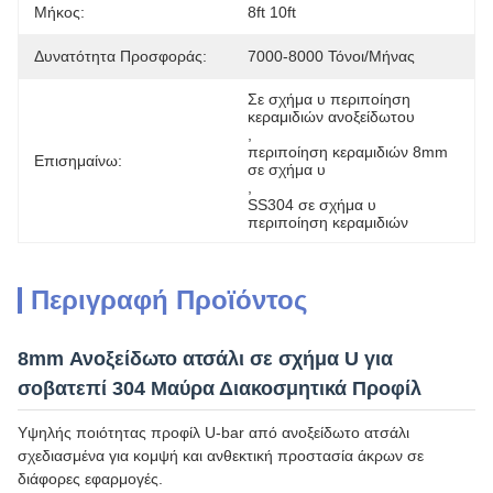
Μήκος:
8ft 10ft
Δυνατότητα Προσφοράς:
7000-8000 Τόνοι/μήνας
Σε σχήμα υ περιποίηση 
κεραμιδιών ανοξείδωτου
, 
περιποίηση κεραμιδιών 8mm 
Επισημαίνω:
σε σχήμα υ
, 
SS304 σε σχήμα υ 
περιποίηση κεραμιδιών
Περιγραφή Προϊόντος
8mm Ανοξείδωτο ατσάλι σε σχήμα U για
σοβατεπί 304 Μαύρα Διακοσμητικά Προφίλ
Υψηλής ποιότητας προφίλ U-bar από ανοξείδωτο ατσάλι
σχεδιασμένα για κομψή και ανθεκτική προστασία άκρων σε
διάφορες εφαρμογές.