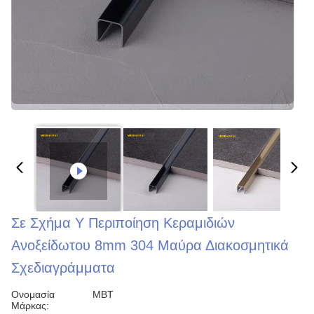
Σε Σχήμα Υ Περιποίηση Κεραμιδιών
Ανοξείδωτου 8mm 304 Μαύρα Διακοσμητικά
Σχεδιαγράμματα
Ονομασία
MBT
Μάρκας: