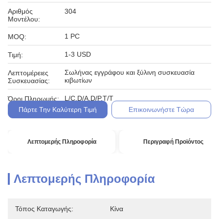
Αριθμός
304
Μοντέλου:
1 PC
MOQ:
1-3 USD
Τιμή:
Σωλήνας εγγράφου και ξύλινη συσκευασία
Λεπτομέρειες
κιβωτίων
Συσκευασίας:
L/C,D/A,D/P,T/T
Όροι Πληρωμής:
Πάρτε Την Καλύτερη Τιμή
Επικοινωνήστε Τώρα
Λεπτομερής Πληροφορία
Περιγραφή Προϊόντος
Λεπτομερής Πληροφορία
Τόπος Καταγωγής:
Κίνα