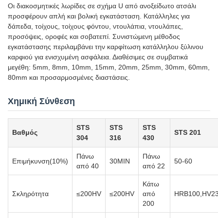
Οι διακοσμητικές λωρίδες σε σχήμα U από ανοξείδωτο ατσάλι
προσφέρουν απλή και βολική εγκατάσταση. Κατάλληλες για
δάπεδα, τοίχους, τοίχους φόντου, ντουλάπια, ντουλάπες,
προσόψεις, οροφές και σοβατεπί. Συνιστώμενη μέθοδος
εγκατάστασης περιλαμβάνει την καρφίτωση κατάλληλου ξύλινου
καρφιού για ενισχυμένη ασφάλεια. Διαθέσιμες σε συμβατικά
μεγέθη: 5mm, 8mm, 10mm, 15mm, 20mm, 25mm, 30mm, 60mm,
80mm και προσαρμοσμένες διαστάσεις.
Χημική Σύνθεση
STS
STS
STS
Βαθμός
STS 201
304
316
430
Πάνω
Πάνω
Επιμήκυνση(10%)
30MIN
50-60
από 40
από 22
Κάτω
Σκληρότητα
≤200HV
≤200HV
από
HRB100,HV2
200