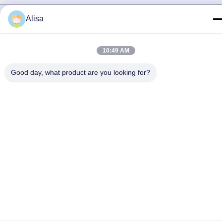
Πολιτική απορρήτου
|
Sitemap
| Κίνα Καλό Ποιότητα
Alisa
Ανελκυστήρας από ανοξείδωτο ατσάλι Προμηθευτής. 2022-
2026 Foshan Meibaotai Stainless Steel Products Co., Ltd. Όλα.
Όλα τα δικαιώματα διατηρούνται.
10:49 AM
Good day, what product are you looking for?