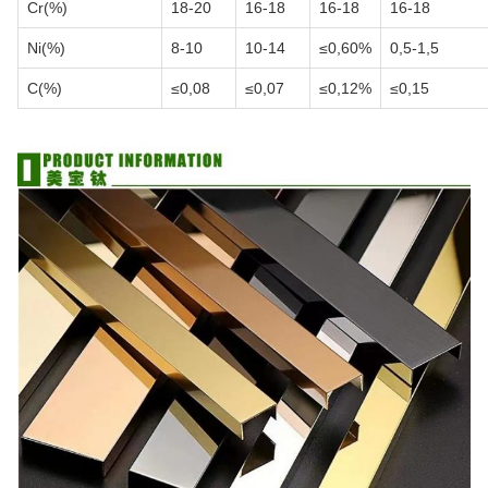
Cr(%)
18-20
16-18
16-18
16-18
Ni(%)
8-10
10-14
≤0,60%
0,5-1,5
C(%)
≤0,08
≤0,07
≤0,12%
≤0,15