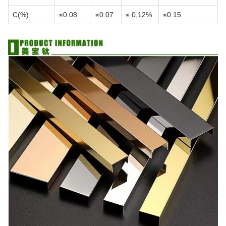
C(%)
≤0.08
≤0.07
≤ 0,12%
≤0.15