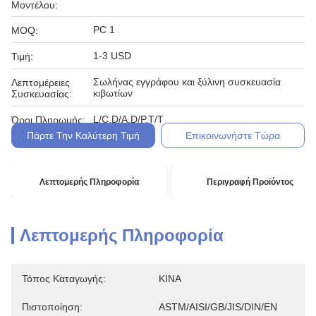
Μοντέλου:
PC 1
MOQ:
1-3 USD
Τιμή:
Σωλήνας εγγράφου και ξύλινη συσκευασία
Λεπτομέρειες
κιβωτίων
Συσκευασίας:
L/C,D/A,D/P,T/T
Όροι Πληρωμής:
Πάρτε Την Καλύτερη Τιμή
Επικοινωνήστε Τώρα
Λεπτομερής Πληροφορία
Περιγραφή Προϊόντος
Λεπτομερής Πληροφορία
Τόπος Καταγωγής:
ΚΙΝΑ
Πιστοποίηση:
ASTM/AISI/GB/JIS/DIN/EN