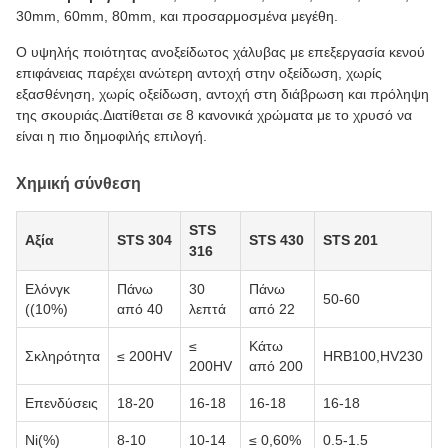
30mm, 60mm, 80mm, και προσαρμοσμένα μεγέθη.
Ο υψηλής ποιότητας ανοξείδωτος χάλυβας με επεξεργασία κενού
επιφάνειας παρέχει ανώτερη αντοχή στην οξείδωση, χωρίς
εξασθένηση, χωρίς οξείδωση, αντοχή στη διάβρωση και πρόληψη
της σκουριάς.Διατίθεται σε 8 κανονικά χρώματα με το χρυσό να
είναι η πιο δημοφιλής επιλογή.
Χημική σύνθεση
STS
Αξία
STS 304
STS 430
STS 201
316
Ελόνγκ
Πάνω
30
Πάνω
50-60
((10%)
από 40
λεπτά
από 22
≤
Κάτω
Σκληρότητα
≤ 200HV
HRB100,HV230
200HV
από 200
Επενδύσεις
18-20
16-18
16-18
16-18
Ni(%)
8-10
10-14
≤ 0,60%
0.5-1.5