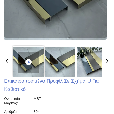
Επικαιροποιημένο Προφίλ Σε Σχήμα U Για
Καθιστικό
Ονομασία
MBT
Μάρκας:
Αριθμός
304