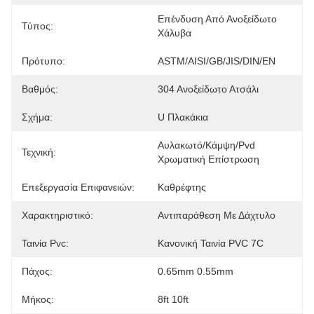
Επένδυση Από Ανοξείδωτο 
Τύπος:
Χάλυβα
Πρότυπο:
ASTM/AISI/GB/JIS/DIN/EN
Βαθμός:
304 Ανοξείδωτο Ατσάλι
Σχήμα:
U Πλακάκια
Αυλακωτό/κάμψη/pvd 
Τεχνική:
Χρωματική Επίστρωση
Επεξεργασία Επιφανειών:
Καθρέφτης
Χαρακτηριστικό:
Αντιπαράθεση Με Δάχτυλο
Ταινία Pvc:
Κανονική Ταινία PVC 7C
Πάχος:
0.65mm 0.55mm
Μήκος:
8ft 10ft