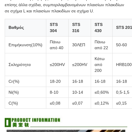
επίσης άλλα σχέδια, συμπεριλαμβανομένων πλαισίων πλακιδίων
σε σχήμα L και πλαισίων πλακιδίων σε σχήμα U.
STS
STS
STS
Βαθμός
STS 20
304
316
430
Πάνω
Πάνω
Επιμήκυνση(10%)
30ΛΕΠ
50-60
από 40
από 22
Κάτω
Σκληρότητα
≤200HV
≤200HV
από
HRB100
200
Cr(%)
18-20
16-18
16-18
16-18
Ni(%)
8-10
10-14
≤0,60%
0,5-1,5
C(%)
≤0,08
≤0,07
≤0,12%
≤0,15