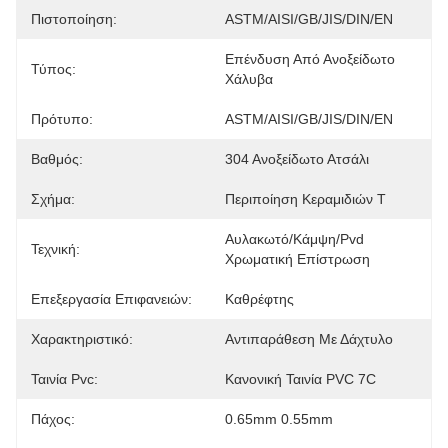
Πιστοποίηση:
ASTM/AISI/GB/JIS/DIN/EN
Επένδυση Από Ανοξείδωτο 
Τύπος:
Χάλυβα
Πρότυπο:
ASTM/AISI/GB/JIS/DIN/EN
Βαθμός:
304 Ανοξείδωτο Ατσάλι
Σχήμα:
Περιποίηση Κεραμιδιών Τ
Αυλακωτό/κάμψη/pvd 
Τεχνική:
Χρωματική Επίστρωση
Επεξεργασία Επιφανειών:
Καθρέφτης
Χαρακτηριστικό:
Αντιπαράθεση Με Δάχτυλο
Ταινία Pvc:
Κανονική Ταινία PVC 7C
Πάχος:
0.65mm 0.55mm