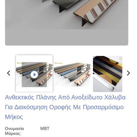
Ανθεκτικός Πλάνης Από Ανοξείδωτο Χάλυβα
Για Διακόσμηση Οροφής Με Προσαρμόσιμο
Μήκος
Ονομασία
MBT
Μάρκας: