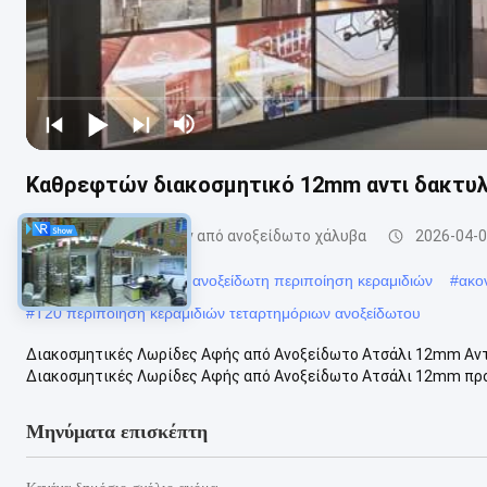
Καθρεφτών διακοσμητικό 12mm αντι δακτυ
επένδυση πλακιδίων από ανοξείδωτο χάλυβα
2026-04-
#
Το PVC βούρτσισε την ανοξείδωτη περιποίηση κεραμιδιών
#
ακο
#
T20 περιποίηση κεραμιδιών τεταρτημόριων ανοξείδωτου
Διακοσμητικές Λωρίδες Αφής από Ανοξείδωτο Ατσάλι 12mm Αν
Διακοσμητικές Λωρίδες Αφής από Ανοξείδωτο Ατσάλι 12mm προσ
Μηνύματα επισκέπτη