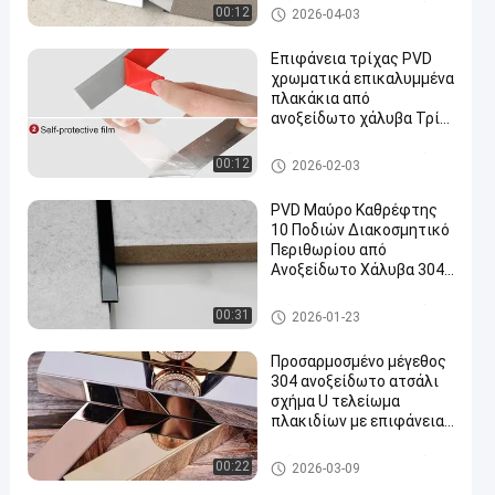
επένδυση πλακιδίων από ανο
00:12
2026-04-03
ξείδωτο χάλυβα
Επιφάνεια τρίχας PVD
χρωματικά επικαλυμμένα
πλακάκια από
ανοξείδωτο χάλυβα Τρίμ
Flat Adhesive Roll
επένδυση πλακιδίων από ανο
00:12
2026-02-03
ξείδωτο χάλυβα
PVD Μαύρο Καθρέφτης
10 Ποδιών Διακοσμητικό
Περιθωρίου από
Ανοξείδωτο Χάλυβα 304
Σχήμα
επένδυση πλακιδίων από ανο
00:31
2026-01-23
ξείδωτο χάλυβα
Προσαρμοσμένο μέγεθος
304 ανοξείδωτο ατσάλι
σχήμα U τελείωμα
πλακιδίων με επιφάνεια
καθρέφτη
επένδυση πλακιδίων από ανο
00:22
2026-03-09
ξείδωτο χάλυβα