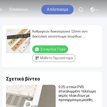
α
Επικοινωνήστε Μαζί Μας
Απόσπασμα
Καθρεφτών διακοσμητικό 12mm αντι
δακτυλικό αποτύπωμα λουρίδων
ανοξείδωτου αφής
Συνομιλία Τώρα
Μάθετε Περισσότερα
Σχετικά βίντεο
0.25 ιντσών PVD
επικαλυμμένο τελείωμα
ακμής πλακιδίων με
προσαρμόσιμα μεγέθη
από ανοξείδωτο ατσάλι