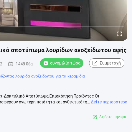
λικό αποτύπωμα λουρίδων ανοξείδωτου αφής
συνομιλία τώρα
Συμμετοχή
02
1448 θέα
νίζοντας λουρίδα ανοξείδωτου για τα κεραμίδια
τι-Δακτυλικό Αποτύπωμα Επισκόπηση Προϊόντος Οι
φέρουν ανώτερη ποιότητα και ανθεκτικότη...
Δείτε περισσότερα
Αφήστε μήνυμα.