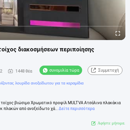
τοίχος διακοσμήσεων περιποίησης
συνομιλία τώρα
Συμμετοχή
02
1448 θέα
νίζοντας λουρίδα ανοξείδωτου για τα κεραμίδια
 τοίχος βιώσιμο Χρωματικό προφίλ MULTVA Ατσάλινα πλακάκια
κ πλακών από ανοξείδωτο χά...
Δείτε περισσότερα
Αφήστε μήνυμα.