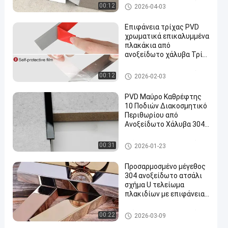
επένδυση πλακιδίων από ανο
00:12
2026-04-03
ξείδωτο χάλυβα
Επιφάνεια τρίχας PVD
χρωματικά επικαλυμμένα
πλακάκια από
ανοξείδωτο χάλυβα Τρίμ
Flat Adhesive Roll
επένδυση πλακιδίων από ανο
00:12
2026-02-03
ξείδωτο χάλυβα
PVD Μαύρο Καθρέφτης
10 Ποδιών Διακοσμητικό
Περιθωρίου από
Ανοξείδωτο Χάλυβα 304
Σχήμα
επένδυση πλακιδίων από ανο
00:31
2026-01-23
ξείδωτο χάλυβα
Προσαρμοσμένο μέγεθος
304 ανοξείδωτο ατσάλι
σχήμα U τελείωμα
πλακιδίων με επιφάνεια
καθρέφτη
επένδυση πλακιδίων από ανο
00:22
2026-03-09
ξείδωτο χάλυβα