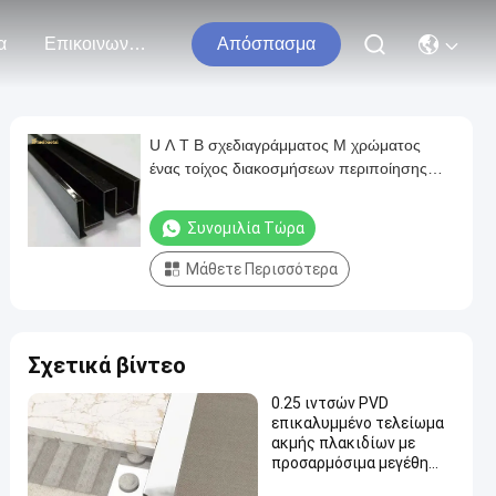
α
Επικοινωνήστε Μαζί Μας
Απόσπασμα
U Λ Τ Β σχεδιαγράμματος Μ χρώματος
ένας τοίχος διακοσμήσεων περιποίησης
κεραμιδιών ανοξείδωτου βιώσιμος
Συνομιλία Τώρα
Μάθετε Περισσότερα
Σχετικά βίντεο
0.25 ιντσών PVD
επικαλυμμένο τελείωμα
ακμής πλακιδίων με
προσαρμόσιμα μεγέθη
από ανοξείδωτο ατσάλι