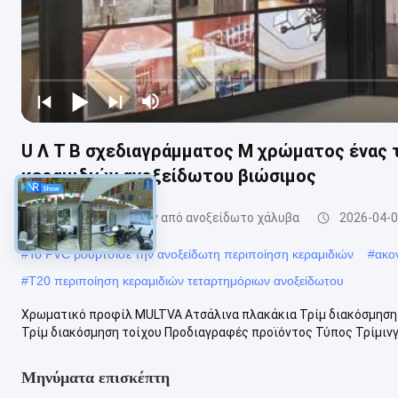
U Λ Τ Β σχεδιαγράμματος Μ χρώματος ένας 
κεραμιδιών ανοξείδωτου βιώσιμος
επένδυση πλακιδίων από ανοξείδωτο χάλυβα
2026-04-
#
Το PVC βούρτσισε την ανοξείδωτη περιποίηση κεραμιδιών
#
ακο
#
T20 περιποίηση κεραμιδιών τεταρτημόριων ανοξείδωτου
Χρωματικό προφίλ MULTVA Ατσάλινα πλακάκια Τρίμ διακόσμηση
Τρίμ διακόσμηση τοίχου Προδιαγραφές προϊόντος Τύπος Τρίμινγ
Μηνύματα επισκέπτη